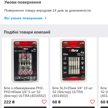
Умови повернення
Повернення товару впродовж 14 днів за домовленістю
Всі умови повернення
Подібні товари компанії
Біти з обмежувачем PH2-
Біти SL3×25мм 1⁄4" 10 шт
Біти
PH2×65мм 1⁄4" 5 шт S2
S2 (блістер) ULTRA
S2 (
(блістер) ULTRA (4016552)
(4014502)
(401
222
68
68
₴
₴