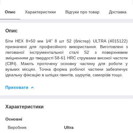
Опис
Характеристики
Відгуки про товар
Доставка
Опис
Біти HEX 8×50 мм 1⁄4" 8 шт S2 (блістер) ULTRA (4015122)
призначені для професійного використання. Виготовлені з
легованої інструментальної сталі S2 з поверхневим
зміцненням до твердості 58-61 HRC струмами високої частоти
(СВЧ). Мають проточену основну частину для роботи у
вузьких місцях. Точна форма робочої частини забезпечує
ідеальну фіксацію в шліцах гвинтів, шурупів, саморізів тощо.
Приховати
Характеристики
Основні
Виробник
Ultra