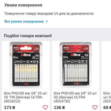
Умови повернення
Повернення товару впродовж 14 днів за домовленістю
Всі умови повернення
Подібні товари компанії
Біти PH2×50 мм 1⁄4" 10 шт
Біти PH2×50 мм 1⁄4" 10 шт
Біти
S2 TIN (блістер) ULTRA
S2 (блістер) ULTRA
шт S
(4014212)
(4014732)
(401
173
136
68
₴
₴