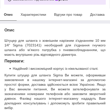
Опис
Характеристики
Відгуки про товар
Доставка
Опис
Штуцер для шланга з зовнішнім нарізним з'єднанням 10 мм
1⁄4" Sigma (7023141) необхідний для з'єднання гнучкого
шланга або м'якого патрубка з пневмообладнанням, що
мають внутрішню різь відповідного діаметра.
Переваги:
Надійний і високоміцний корпус із нікельованої сталі.
Купити штуцер для шланга Sigma Ви можете, оформивши
замовлення в нашому інтернет-магазині за допомогою
простої форми, доставка здійснюється всією Україною. Якщо
у Вас виникли питання, Ви можете зателефонувати за
зазначеними номерами телефонів або замовити зворотний
дзвінок. Фахівці нашого інтернет-магазину нададуть Вам
докладних консультувань і допоможуть зробити правильний
вибір.