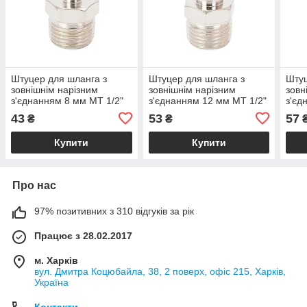
Штуцер для шланга з
Штуцер для шланга з
Штуц
зовнішнім нарізним
зовнішнім нарізним
зовн
з'єднанням 8 мм MT 1/2"
з'єднанням 12 мм MT 1/2"
з'єд
SIGMA (7023331)
SIGMA (7023351)
(лат
43
53
57
₴
₴
Купити
Купити
Про нас
97% позитивних з 310 відгуків за рік
Працює з 28.02.2017
м. Харків
вул. Дмитра Коцюбайла, 38, 2 поверх, офіс 215, Харків,
Україна
Контакти