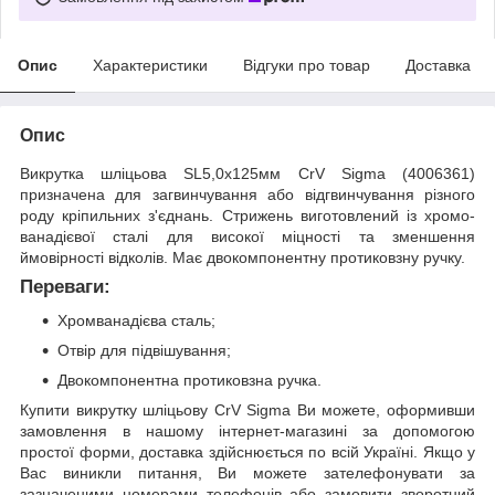
Опис
Характеристики
Відгуки про товар
Доставка
Опис
Викрутка шліцьова SL5,0х125мм CrV Sigma (4006361)
призначена для загвинчування або відгвинчування різного
роду кріпильних з'єднань. Стрижень виготовлений із хромо-
ванадієвої сталі для високої міцності та зменшення
ймовірності відколів. Має двокомпонентну протиковзну ручку.
Переваги:
Хромванадієва сталь;
Отвір для підвішування;
Двокомпонентна протиковзна ручка.
Купити викрутку шліцьову CrV Sigma Ви можете, оформивши
замовлення в нашому інтернет-магазині за допомогою
простої форми, доставка здійснюється по всій Україні. Якщо у
Вас виникли питання, Ви можете зателефонувати за
зазначеними номерами телефонів або замовити зворотний