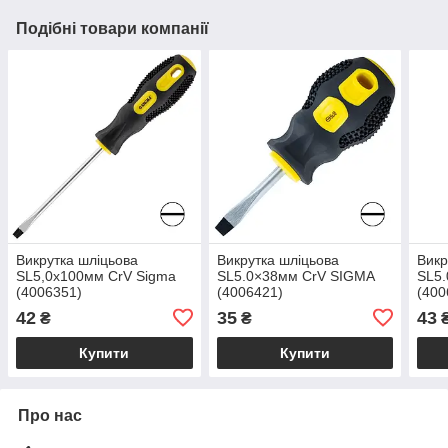
Подібні товари компанії
Викрутка шліцьова
Викрутка шліцьова
Викр
SL5,0х100мм CrV Sigma
SL5.0×38мм CrV SIGMA
SL5.
(4006351)
(4006421)
(400
42
35
43
₴
₴
Купити
Купити
Про нас