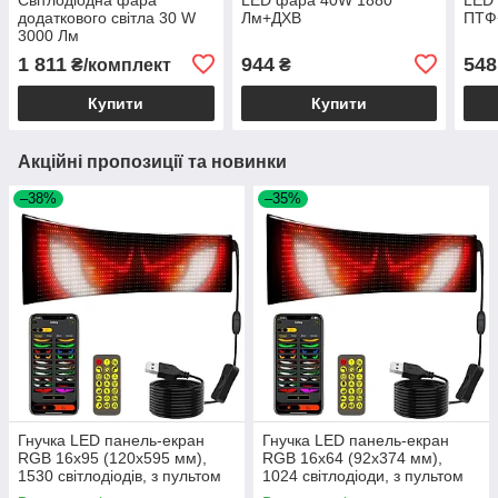
додаткового світла 30 W
Лм+ДХВ
ПТФ
3000 Лм
1 811
944
548
₴/комплект
₴
Купити
Купити
Акційні пропозиції та новинки
–38%
–35%
Гнучка LED панель-екран
Гнучка LED панель-екран
RGB 16x95 (120x595 мм),
RGB 16x64 (92x374 мм),
1530 світлодіодів, з пультом
1024 світлодіоди, з пультом
та USB
та USB