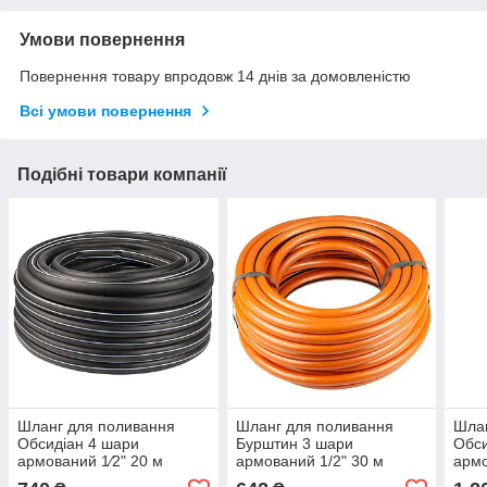
Умови повернення
Повернення товару впродовж 14 днів за домовленістю
Всі умови повернення
Подібні товари компанії
Шланг для поливання
Шланг для поливання
Шлан
Обсидіан 4 шари
Бурштин 3 шари
Обси
армований 1⁄2" 20 м
армований 1/2" 30 м
армо
FLORA (5063834)
FLORA (5066654)
FLO