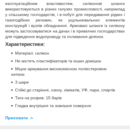
експлуатаційним властивостям, силіконові шланги
використовуються в різних галузях промисловості, наприклад
у сільському господарстві, і в побуті для передавання рідких і
газоподібних речовин, як ущільнювальних елементів
конструкцій і вузлів обладнання. Армовані шланги із силікону
можуть застосовуватися на дачах і в приватних господарствах
для підведення водопроводу та поливання ділянок.
Характеристики:
Матеріал: силікон
Не містять пластифікаторів та інших домішок
Міцне армування високоякісною поліестеровою
ниткою
3 шари
Стійкі до старіння, озону, хімікатів, УФ, пари, спиртів
Тиск на розрив: 15 барів
Гладка внутрішня та зовнішня поверхня
Приховати