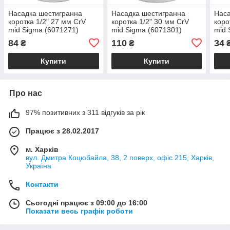
Насадка шестигранна
Насадка шестигранна
Наса
коротка 1/2" 27 мм CrV
коротка 1/2" 30 мм CrV
коро
mid Sigma (6071271)
mid Sigma (6071301)
mid 
84
110
34
₴
₴
Купити
Купити
Про нас
97% позитивних з 311 відгуків за рік
Працює з 28.02.2017
м. Харків
вул. Дмитра Коцюбайла, 38, 2 поверх, офіс 215, Харків,
Україна
Контакти
Сьогодні працює з 09:00 до 16:00
Показати весь графік роботи