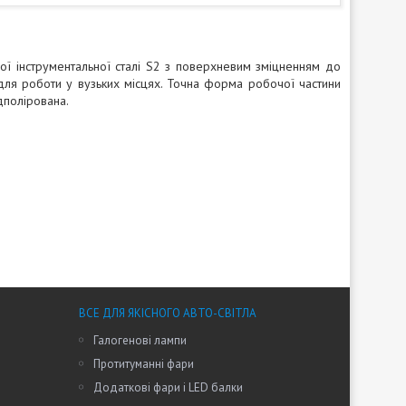
ної інструментальної сталі S2 з поверхневим зміцненням до
для роботи у вузьких місцях. Точна форма робочої частини
дполірована.
ВСЕ ДЛЯ ЯКІСНОГО АВТО-СВІТЛА
Галогенові лампи
Протитуманні фари
Додаткові фари і LED балки