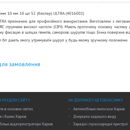
5мм 10 мм 10 шт S2 (блістер) ULTRA (4016002)
LTRA призначені для професійного використання. Виготовлені з легова
RC струмами високої частоти (СВЧ). Мають проточену основну частину 
у фіксацію в шліцах гвинтів, саморізів, шурупів тощо. Бічна поверхня ві
сті біт дають змогу утримувати шуруп у будь-якому зручному положенні.
для замовлення
І РОЗДІЛИ САЙТУ
НА ДОПОМОГУ АВТОВЛАСНИКУ
пи в основне світло
Автомобільні пилососи Харків
и і балки Харків
Дзеркала заднього виду
ільні відеореєстратори Харків
Зарядні і пускозарядні пристрої