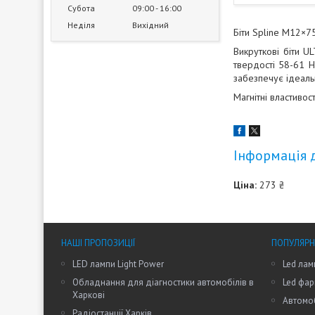
Субота
09:00
16:00
Неділя
Вихідний
Біти Spline M12×7
Викруткові біти U
твердості 58-61 H
забезпечує ідеальн
Магнітні властиво
Інформація 
Ціна:
273 ₴
НАШІ ПРОПОЗИЦІЇ
ПОПУЛЯРН
LED лампи Light Power
Led лам
Обладнання для діагностики автомобілів в
Led фар
Харкові
Автомоб
Радіостанції Харків