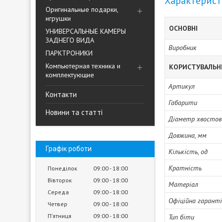
Характерис
Оригинальные подарки,
игрушки
ОСНОВНІ
УНИВЕРСАЛЬНЫЕ КАМЕРЫ
ЗАДНЕГО ВИДА
Виробник
ПАРКТРОНИКИ
Компьютерная техника и
КОРИСТУВАЛЬН
комплектующие
Артикул
Контакти
Габарити
Новини та статті
Діаметр хвостов
Довжина, мм
Графік роботи
Кількість, од
Кратність
Понеділок
09:00
18:00
Вівторок
09:00
18:00
Матеріал
Середа
09:00
18:00
Офіційна гарант
Четвер
09:00
18:00
Пʼятниця
09:00
18:00
Тип біти