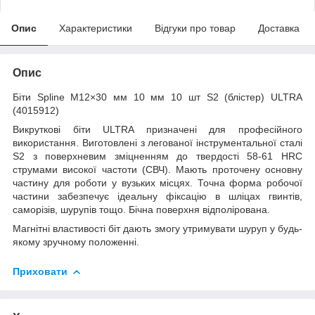
Опис
Характеристики
Відгуки про товар
Доставка
Опис
Біти Spline M12×30 мм 10 мм 10 шт S2 (блістер) ULTRA
(4015912)
Викруткові біти ULTRA призначені для професійного
використання. Виготовлені з легованої інструментальної сталі
S2 з поверхневим зміцненням до твердості 58-61 HRC
струмами високої частоти (СВЧ). Мають проточену основну
частину для роботи у вузьких місцях. Точна форма робочої
частини забезпечує ідеальну фіксацію в шліцах гвинтів,
саморізів, шурупів тощо. Бічна поверхня відполірована.
Магнітні властивості біт дають змогу утримувати шуруп у будь-
якому зручному положенні.
Приховати