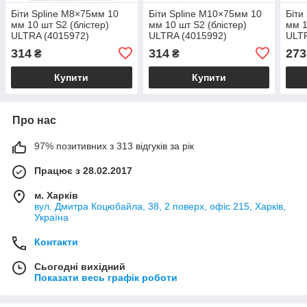
Біти Spline M8×75мм 10
Біти Spline M10×75мм 10
Біти
мм 10 шт S2 (блістер)
мм 10 шт S2 (блістер)
мм 1
ULTRA (4015972)
ULTRA (4015992)
ULTR
314
314
273
₴
₴
Купити
Купити
Про нас
97% позитивних з 313 відгуків за рік
Працює з 28.02.2017
м. Харків
вул. Дмитра Коцюбайла, 38, 2 поверх, офіс 215, Харків,
Україна
Контакти
Сьогодні вихідний
Показати весь графік роботи