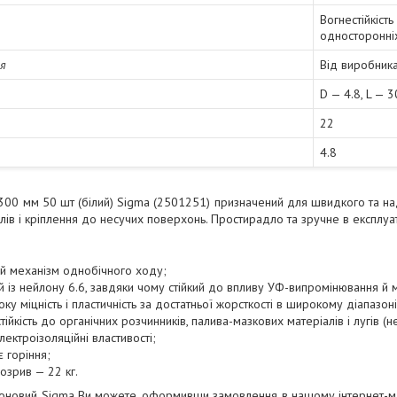
Вогнестійкіст
односторонніх
ія
Від виробник
D — 4.8, L — 
22
4.8
300 мм 50 шт (білий) Sigma (2501251) призначений для швидкого та на
елів і кріплення до несучих поверхонь. Простирадло та зручне в експлуат
й механізм однобічного ходу;
 із нейлону 6.6, завдяки чому стійкий до впливу УФ-випромінювання й м
оку міцність і пластичність за достатньої жорсткості в широкому діапазон
тійкість до органічних розчинників, палива-мазкових матеріалів і лугів (
лектроізоляційні властивості;
 горіння;
розрив — 22 кг.
оновий Sigma Ви можете, оформивши замовлення в нашому інтернет-ма