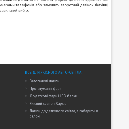
омерами телефонів або замовити зворотний дзвінок. Фахівці
равильний вибір.
ВСЕ ДЛЯ ЯКІСНОГО АВТО-СВІТЛА
Галогенові лампи
Протитуманні фари
Додаткові фари і LED балки
Якісний ксенон Харків
Лампи додаткового світла, в габарити, в
салон