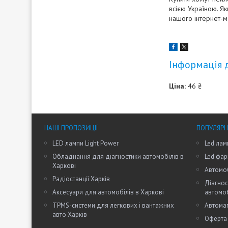
всією Україною. Я
нашого інтернет-м
Інформація 
Ціна:
46 ₴
НАШІ ПРОПОЗИЦІЇ
ПОПУЛЯРН
LED лампи Light Power
Led лам
Обладнання для діагностики автомобілів в
Led фар
Харкові
Автомоб
Радіостанції Харків
Діагнос
Аксесуари для автомобілів в Харкові
автомо
TPMS-системи для легкових і вантажних
Автомаг
авто Харків
Оферта