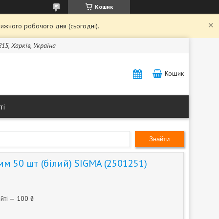
Кошик
ижчого робочого дня (сьогодні).
15, Харків, Україна
Кошик
ті
Знайти
мм 50 шт (білий) SIGMA (2501251)
йті — 100 ₴