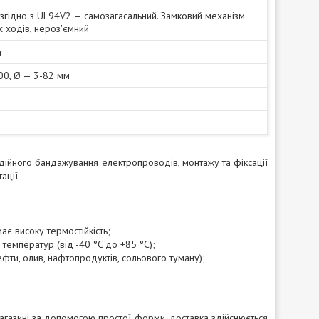
ь згідно з UL94V2 — самозагасальний. Замковий механізм
 ходів, нероз'ємний
а
300, Ø — 3-82 мм
дійного бандажування електропроводів, монтажу та фіксації
ації.
ає високу термостійкість;
і температур (від -40 °C до +85 °C);
нефти, олив, нафтопродуктів, сольового туману);
газині за допомогою простої форми, доставка здійснюється