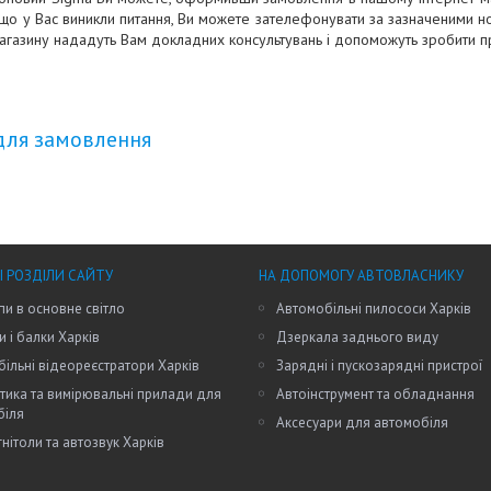
кщо у Вас виникли питання, Ви можете зателефонувати за зазначеними н
агазину нададуть Вам докладних консультувань і допоможуть зробити п
для замовлення
І РОЗДІЛИ САЙТУ
НА ДОПОМОГУ АВТОВЛАСНИКУ
пи в основне світло
Автомобільні пилососи Харків
и і балки Харків
Дзеркала заднього виду
ільні відеореєстратори Харків
Зарядні і пускозарядні пристрої
тика та вимірювальні прилади для
Автоінструмент та обладнання
біля
Аксесуари для автомобіля
нітоли та автозвук Харків