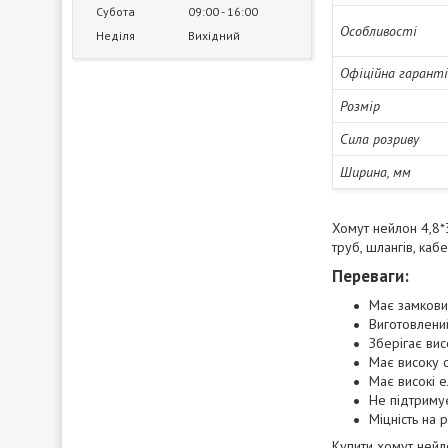
Субота
09:00
16:00
Особливості
Неділя
Вихідний
Офіційна гарант
Розмір
Сила розриву
Ширина, мм
Хомут нейлон 4,8*
труб, шлангів, каб
Переваги:
Має замкови
Виготовлений
Зберігає вис
Має високу с
Має високі е
Не підтримує
Міцність на 
Купити хомут нейл