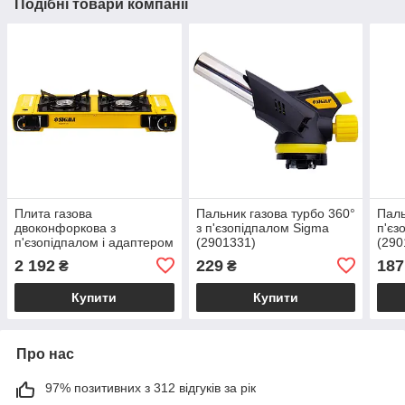
Подібні товари компанії
Плита газова
Пальник газова турбо 360°
Паль
двоконфоркова з
з п'єзопідпалом Sigma
п'єз
п'єзопідпалом і адаптером
(2901331)
(290
Comfort (кейс) SIGMA
2 192
229
187
₴
₴
(2903461)
Купити
Купити
Про нас
97% позитивних з 312 відгуків за рік