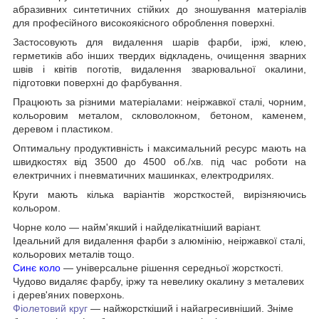
абразивних синтетичних стійких до зношування матеріалів
для професійного високоякісного оброблення поверхні.
Застосовують для видалення шарів фарби, іржі, клею,
герметиків або інших твердих відкладень, очищення зварних
швів і квітів поготів, видалення зварювальної окалини,
підготовки поверхні до фарбування.
Працюють за різними матеріалами: неіржавкої сталі, чорним,
кольоровим металом, скловолокном, бетоном, каменем,
деревом і пластиком.
Оптимальну продуктивність і максимальний ресурс мають на
швидкостях від 3500 до 4500 об./хв. під час роботи на
електричних і пневматичних машинках, електродрилях.
Круги мають кілька варіантів жорсткостей, вирізняючись
кольором.
Чорне коло — найм'якший і найделікатніший варіант.
Ідеальний для видалення фарби з алюмінію, неіржавкої сталі,
кольорових металів тощо.
Синє коло
— універсальне рішення середньої жорсткості.
Чудово видаляє фарбу, іржу та невелику окалину з металевих
і дерев'яних поверхонь.
Фіолетовий круг
— найжорсткіший і найагресивніший. Зніме