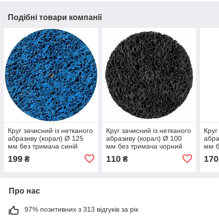
Подібні товари компанії
Круг зачисний із нетканого
Круг зачисний із нетканого
Круг
абразиву (корал) Ø 125
абразиву (корал) Ø 100
абра
мм без тримача синій
мм без тримача чорний
мм б
середня жорсткість SIGMA
м'який SIGMA (9175821)
м'як
199
110
170
₴
₴
(9175761)
Про нас
97% позитивних з 313 відгуків за рік