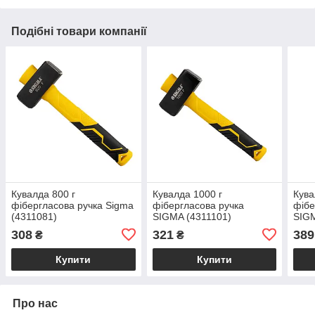
Подібні товари компанії
Кувалда 800 г
Кувалда 1000 г
Кува
фібергласова ручка Sigma
фібергласова ручка
фібе
(4311081)
SIGMA (4311101)
SIGM
308
321
389
₴
₴
Купити
Купити
Про нас