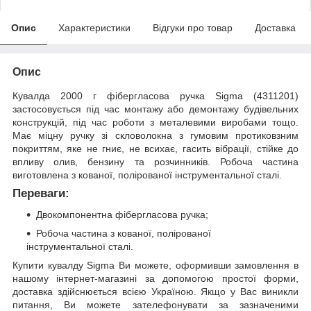
Опис
Характеристики
Відгуки про товар
Доставка
Опис
Кувалда 2000 г фібергласова ручка Sigma (4311201)
застосовується під час монтажу або демонтажу будівельних
конструкцій, під час роботи з металевими виробами тощо.
Має міцну ручку зі скловолокна з гумовим протиковзним
покриттям, яке не гниє, не всихає, гасить вібрації, стійке до
впливу олив, бензину та розчинників. Робоча частина
виготовлена з кованої, полірованої інструментальної сталі.
Переваги:
Двокомпонентна фібергласова ручка;
Робоча частина з кованої, полірованої
інструментальної сталі.
Купити кувалду Sigma Ви можете, оформивши замовлення в
нашому інтернет-магазині за допомогою простої форми,
доставка здійснюється всією Україною. Якщо у Вас виникли
питання, Ви можете зателефонувати за зазначеними