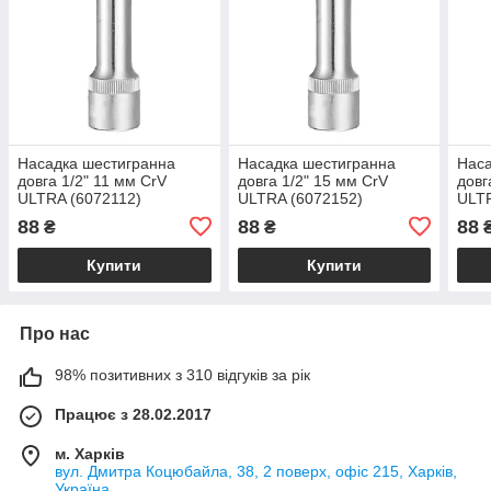
Насадка шестигранна
Насадка шестигранна
Наса
довга 1/2" 11 мм CrV
довга 1/2" 15 мм CrV
довг
ULTRA (6072112)
ULTRA (6072152)
ULTR
88
88
88
₴
₴
Купити
Купити
Про нас
98% позитивних з 310 відгуків за рік
Працює з 28.02.2017
м. Харків
вул. Дмитра Коцюбайла, 38, 2 поверх, офіс 215, Харків,
Україна