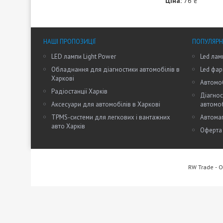
Ціна:
76 ₴
НАШІ ПРОПОЗИЦІЇ
ПОПУЛЯРН
LED лампи Light Power
Led лам
Обладнання для діагностики автомобілів в
Led фар
Харкові
Автомоб
Радіостанції Харків
Діагнос
Аксесуари для автомобілів в Харкові
автомо
TPMS-системи для легкових і вантажних
Автомаг
авто Харків
Оферта