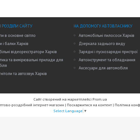
І РОЗДІЛИ САЙТУ
НА ДОПОМОГУ АВТОВЛАСНИКУ
пи в основне світло
Автомобільні пилососи Харків
и і балки Харків
Дзеркала заднього виду
ільні відеореєстратори Харків
Зарядні і пускозарядні пристрої
тика та вимірювальні прилади для
Автоінструмент та обладнання
біля
Аксесуари для автомобіля
нітоли та автозвук Харків
Сайт створений на маркетплейсі
Prom.ua
RW Trade - Оптово-роздрібний інтернет-магазин |
Поскаржитися на контент
|
Політика конф
Select Language
▼