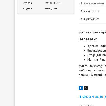
Субота
09:00
16:00
Тип наконечника
Неділя
Вихідний
Тип викрутки
Тип упаковки
Викрутка діелектр
Переваги:
Хромванадіє
Високовольтн
Отвір для пі
Магнітний на
Купити викрутку 
здійснюється всіє
дзвінок. Фахівці 
Інформація 