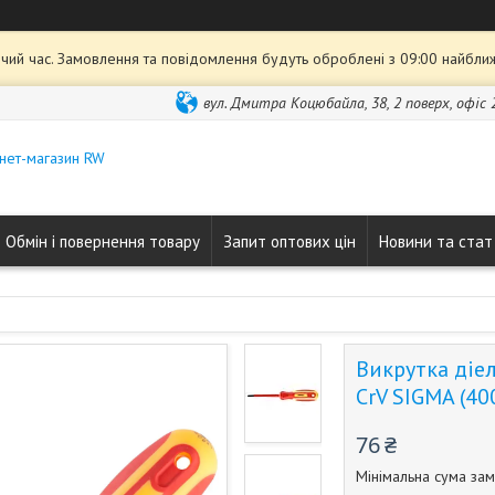
чий час. Замовлення та повідомлення будуть оброблені з 09:00 найближ
вул. Дмитра Коцюбайла, 38, 2 поверх, офіс 2
нет-магазин RW
Обмін і повернення товару
Запит оптових цін
Новини та стат
Викрутка діе
CrV SIGMA (40
76 ₴
Мінімальна сума зам