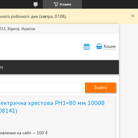
Кошик
чого робочого дня (завтра, 07.08).
15, Харків, Україна
Кошик
ті
Знайти
лектрична хрестова PH1×80 мм 1000В
08141)
овлення на сайті — 100 ₴