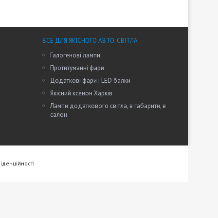
ВСЕ ДЛЯ ЯКІСНОГО АВТО-СВІТЛА
Галогенові лампи
Протитуманні фари
Додаткові фари і LED балки
Якісний ксенон Харків
Лампи додаткового світла, в габарити, в
салон
іденційності