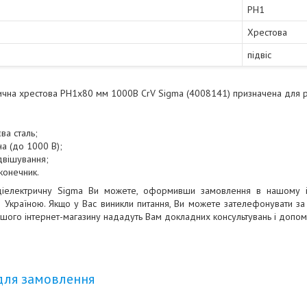
PH1
Хрестова
підвіс
ична хрестова PH1x80 мм 1000В CrV Sigma (4008141) призначена для р
ва сталь;
а (до 1000 В);
двішування;
конечник.
діелектричну Sigma Ви можете, оформивши замовлення в нашому ін
ю Україною. Якщо у Вас виникли питання, Ви можете зателефонувати 
нашого інтернет-магазину нададуть Вам докладних консультувань і допом
для замовлення