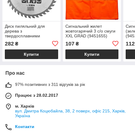
Диск пиляльний для
Сигнальний жилет
Сигн
дерева з
жовтогарячий 3 с/о смуги
(зел
твердосплавними
XXL GRAD (9451655)
(945
напайками Ø 230×32
282
107
112
₴
₴
(30;25.4)×40Т, 6000об/хв
GRAD (1958545)
Купити
Купити
Про нас
97% позитивних з 311 відгуків за рік
Працює з 28.02.2017
м. Харків
вул. Дмитра Коцюбайла, 38, 2 поверх, офіс 215, Харків,
Україна
Контакти