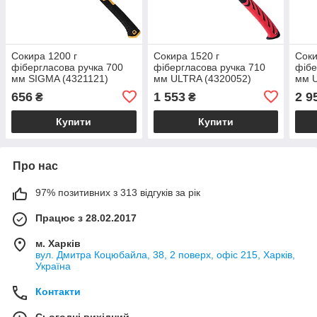
Сокира 1200 г
Сокира 1520 г
Соки
фібергласова ручка 700
фібергласова ручка 710
фібе
мм SIGMA (4321121)
мм ULTRA (4320052)
мм U
656
1 553
2 9
₴
₴
Купити
Купити
Про нас
97% позитивних з 313 відгуків за рік
Працює з 28.02.2017
м. Харків
вул. Дмитра Коцюбайла, 38, 2 поверх, офіс 215, Харків,
Україна
Контакти
Сьогодні вихідний