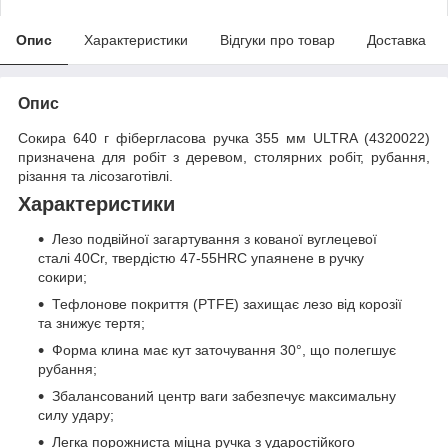
Опис
Характеристики
Відгуки про товар
Доставка
Опис
Сокира 640 г фібергласова ручка 355 мм ULTRA (4320022)
призначена для робіт з деревом, столярних робіт, рубання,
різання та лісозаготівлі.
Характеристики
Лезо подвійної загартування з кованої вуглецевої
сталі 40Cr, твердістю 47-55HRC упаянене в ручку
сокири;
Тефлонове покриття (PTFE) захищає лезо від корозії
та знижує тертя;
Форма клина має кут заточування 30°, що полегшує
рубання;
Збалансований центр ваги забезпечує максимальну
силу удару;
Легка порожниста міцна ручка з ударостійкого