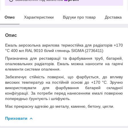
Опис
Характеристики
Відгуки про товар
Доставка
Опис
Емаль аерозольна акрилова термостійка для радіаторів +170
°C 400 мл RAL 9010 білий глянець SIGMA (2736411)
Призначена для реставрації та фарбування труб, батарей,
опалювальних радіаторів. Емаль можна наносити на гарячі
елементи системи опалення.
Забезпечує стійкість поверхні, що фарбується, до впливу
високих температур на постійній основі до +170 °C. Зручно
використовувати для фарбування батарей складної
конфігурації. За потреби перед нанесенням емалі поверхню
попередньо ґрунтують і шліфують.
Має прекрасну адгезію до металу, каменю, бетону, цегли.
Приховати