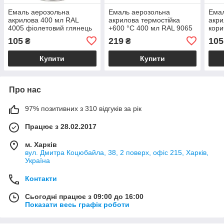
Емаль аерозольна
Емаль аерозольна
Емал
акрилова 400 мл RAL
акрилова термостійка
акри
4005 фіолетовий глянець
+600 °C 400 мл RAL 9065
кори
SIGMA (2737131)
срібний мат SIGMA
SIGM
105
219
105
₴
₴
(2736061)
Купити
Купити
Про нас
97% позитивних з 310 відгуків за рік
Працює з 28.02.2017
м. Харків
вул. Дмитра Коцюбайла, 38, 2 поверх, офіс 215, Харків,
Україна
Контакти
Сьогодні працює з 09:00 до 16:00
Показати весь графік роботи