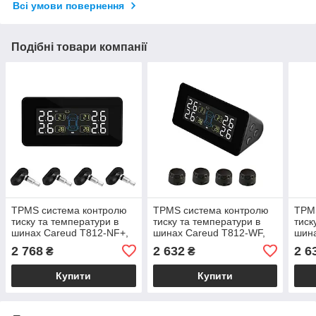
Всі умови повернення
Подібні товари компанії
TPMS система контролю
TPMS система контролю
TPM
тиску та температури в
тиску та температури в
тиск
шинах Careud T812-NF+,
шинах Careud T812-WF,
шина
внутрішні датчики
зовнішні датчики
зовн
2 768
2 632
2 6
₴
₴
Купити
Купити