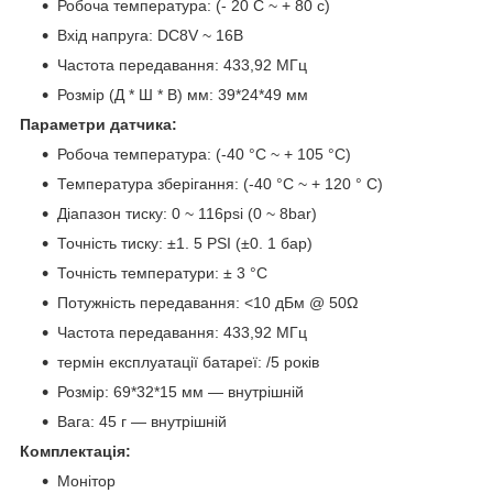
Робоча температура: (- 20 C ~ + 80 c)
Вхід напруга: DC8V ~ 16В
Частота передавання: 433,92 МГц
Розмір (Д * Ш * В) мм: 39*24*49 мм
Параметри датчика:
Робоча температура: (-40 °C ~ + 105 °C)
Температура зберігання: (-40 °C ~ + 120 ° C)
Діапазон тиску: 0 ~ 116psi (0 ~ 8bar)
Точність тиску: ±1. 5 PSI (±0. 1 бар)
Точність температури: ± 3 °C
Потужність передавання: <10 дБм @ 50Ω
Частота передавання: 433,92 МГц
термін експлуатації батареї: /5 років
Розмір: 69*32*15 мм — внутрішній
Вага: 45 г — внутрішній
Комплектація:
Монітор