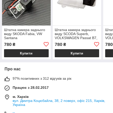
Штатна камера заднього
Штатна камера заднього
Штат
виду SKODA Fabia, VW
виду SCODA Superb,
вид
Santana
VOLKSWAGEN Passat B7,
VOL
Lavida, Touareg
Pass
780
780
780
₴
₴
YET
Купити
Купити
Про нас
97% позитивних з 312 відгуків за рік
Працює з 28.02.2017
м. Харків
вул. Дмитра Коцюбайла, 38, 2 поверх, офіс 215, Харків,
Україна