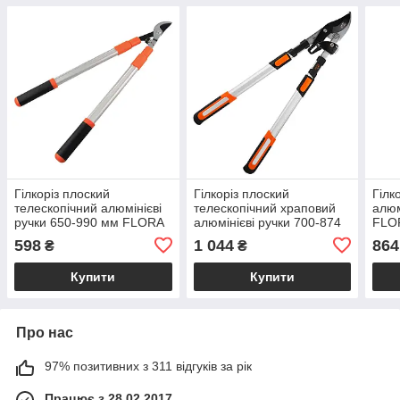
Гілкоріз плоский
Гілкоріз плоский
Гілк
телескопічний алюмінієві
телескопічний храповий
алюм
ручки 650-990 мм FLORA
алюмінієві ручки 700-874
FLO
(5022394)
мм FLORA (5022374)
598
1 044
864
₴
₴
Купити
Купити
Про нас
97% позитивних з 311 відгуків за рік
Працює з 28.02.2017