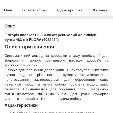
Опис
Характеристики
Відгуки про товар
Доставка
Опис
Гілкоріз плоскостійкий шестереньковий алюмінієві
ручки 483 мм FLORA (5022424)
Опис і призначення
Систематичний догляд за деревами в саду необхідний для
збереження гарного зовнішнього вигляду, здоров'я та
врожайності рослин.
Гілкоріз для обрізання дерев один із найпопулярніших типів
ручного садового різального інструменту. Це універсальне
пристосування застосовується для оброблення садів
невеликої площі та являє собою посилену модифікацію
секатора. Призначається для обрізання гілок і маленьких
сучків діаметром від 3 до 5 см. Довгі ручки сучкоріза
утворюють гарний важіль, полегшуючи роботу.
Характеристики