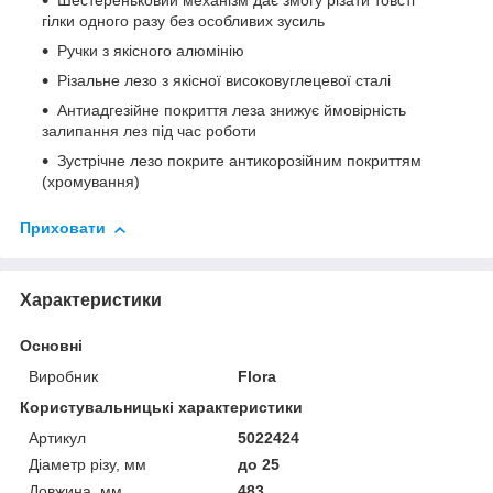
Шестереньковий механізм дає змогу різати товсті
гілки одного разу без особливих зусиль
Ручки з якісного алюмінію
Різальне лезо з якісної високовуглецевої сталі
Антиадгезійне покриття леза знижує ймовірність
залипання лез під час роботи
Зустрічне лезо покрите антикорозійним покриттям
(хромування)
Приховати
Характеристики
Основні
Виробник
Flora
Користувальницькі характеристики
Артикул
5022424
Діаметр різу, мм
до 25
Довжина, мм
483