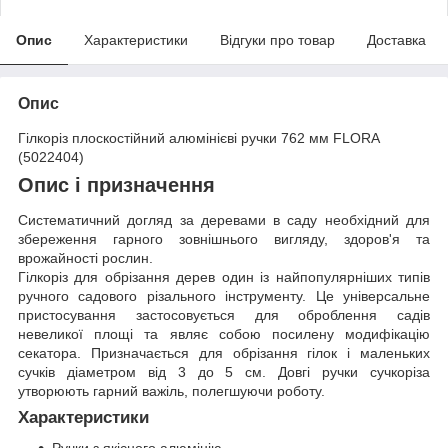
Опис
Характеристики
Відгуки про товар
Доставка
Опис
Гілкоріз плоскостійний алюмінієві ручки 762 мм FLORA
(5022404)
Опис і призначення
Систематичний догляд за деревами в саду необхідний для
збереження гарного зовнішнього вигляду, здоров'я та
врожайності рослин.
Гілкоріз для обрізання дерев один із найпопулярніших типів
ручного садового різального інструменту. Це універсальне
пристосування застосовується для оброблення садів
невеликої площі та являє собою посилену модифікацію
секатора. Призначається для обрізання гілок і маленьких
сучків діаметром від 3 до 5 см. Довгі ручки сучкоріза
утворюють гарний важіль, полегшуючи роботу.
Характеристики