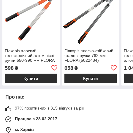
Гілкоріз плоский
Гілкоріз плоско-стійковий
Гілк
телескопічний алюмінієві
сталеві ручки 762 мм
теле
ручки 650-990 мм FLORA
FLORA (5022484)
алюм
(5022394)
мм 
598
658
1 0
₴
₴
Купити
Купити
Про нас
97% позитивних з 315 відгуків за рік
Працює з 28.02.2017
м. Харків