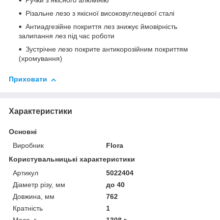
Ручки з якісного алюмінію
Різальне лезо з якісної високовуглецевої сталі
Антиадгезійне покриття лез знижує ймовірність
залипання лез під час роботи
Зустрічне лезо покрите антикорозійним покриттям
(хромування)
Приховати
Характеристики
Основні
Виробник
Flora
Користувальницькі характеристики
Артикул
5022404
Діаметр різу, мм
до 40
Довжина, мм
762
Кратність
1
Маса, г
1308 г