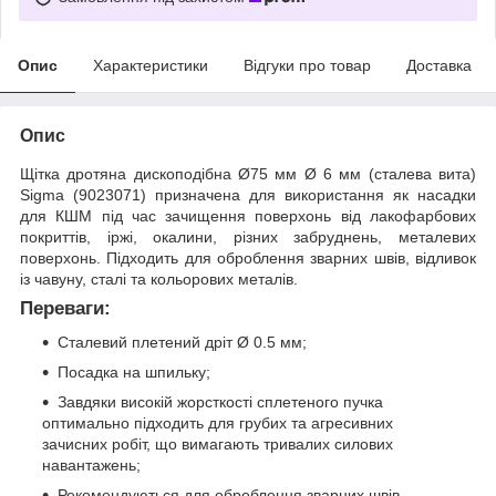
Опис
Характеристики
Відгуки про товар
Доставка
Опис
Щітка дротяна дископодібна Ø75 мм Ø 6 мм (сталева вита)
Sigma (9023071) призначена для використання як насадки
для КШМ під час зачищення поверхонь від лакофарбових
покриттів, іржі, окалини, різних забруднень, металевих
поверхонь. Підходить для оброблення зварних швів, відливок
із чавуну, сталі та кольорових металів.
Переваги:
Сталевий плетений дріт Ø 0.5 мм;
Посадка на шпильку;
Завдяки високій жорсткості сплетеного пучка
оптимально підходить для грубих та агресивних
зачисних робіт, що вимагають тривалих силових
навантажень;
Рекомендуються для оброблення зварних швів.