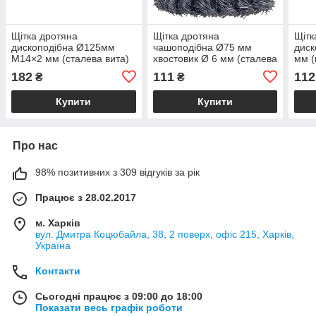
Щітка дротяна
Щітка дротяна
Щітк
дископодібна Ø125мм
чашоподібна Ø75 мм
диск
М14×2 мм (сталева вита)
хвостовик Ø 6 мм (сталева
мм (
SIGMA (9021121)
вита) SIGMA (9028071)
(901
182
111
112
₴
₴
Купити
Купити
Про нас
98% позитивних з 309 відгуків за рік
Працює з 28.02.2017
м. Харків
вул. Дмитра Коцюбайла, 38, 2 поверх, офіс 215, Харків,
Україна
Контакти
Сьогодні працює з 09:00 до 18:00
Показати весь графік роботи