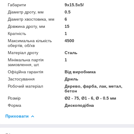
Габарити
9x15.5x5/
Діаметр дроту, мм
0.5
Діаметр хвостовика, мм
6
Довжина дроту, мм
15
Кратність
1
Максимальна кількість
4500
обертів, об/хв
Матеріал дроту
Сталь
Мінімальна партія
1
замовлення, шт.
Офіційна гарантія
Від виробника
Застосування
Дриль
Робочий матеріал
Дерево, фарба, лак, метал,
бетон
Розмір
Ø2 - 75, Ø1 - 6, Ø - 0.5 мм
Форма
Дископодібна
Приховати