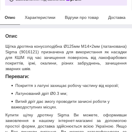
Опис
Характеристики
Відгуки про товар
Доставка
Опис
Щітка дротяна конусоподібна Ø125мм М14×2мм (латанована)
Sigma (9016121) призначена для використання як насадки
для КШМ під час зачищення поверхонь від лакофарбових
покриттів, іржі, окалини, різних забруднень, зачищення
зварних швів.
Переваги:
Покриття з латуні захищає робочу частину від корозії;
Латунований дріт Ø0.3 мм;
Витий дріт дає змогу проводити зачисні роботи у
важкодоступних місцях.
Купити щітку дротяну Sigma Ви можете, оформивши
замовлення в нашому інтернет-магазині за допомогою
простої форми, доставка здійснюється всією Україною. Якщо
у Вас виникли питання, Ви можете зателефонувати за