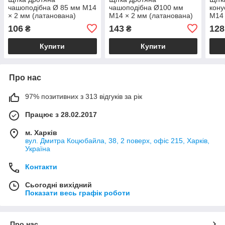
чашоподібна Ø 85 мм М14
чашоподібна Ø100 мм
кону
× 2 мм (латанована)
М14 × 2 мм (латанована)
М14 
SIGMA (9014081)
SIGMA (9014101)
SIGM
106
143
128
₴
₴
Купити
Купити
Про нас
97% позитивних з 313 відгуків за рік
Працює з 28.02.2017
м. Харків
вул. Дмитра Коцюбайла, 38, 2 поверх, офіс 215, Харків,
Україна
Контакти
Сьогодні вихідний
Показати весь графік роботи
Про нас