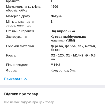
Кратність
1
Максимальна кількість
4500
обертів, об/хв
Матеріал дроту
Латунь
Мінімальна партія
1
замовлення, шт.
Офіційна гарантія
Від виробника
Застосування
Кутова шліфувальна
машина (УШМ)
Робочий матеріал
Дерево, фарба, лак, метал,
бетон
Розмір
Ø2 - 125, Ø1 - М14×2, Ø - 0.3
мм
Різь шпинделя
М14*2
Форма
Конусоподібна
Приховати
Відгуки про товар
Ще немає відгуків про цей товар