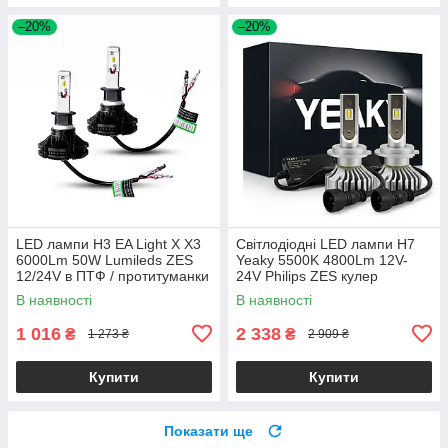
–20%
–20%
LED лампи H3 EA Light X X3
Світлодіодні LED лампи H7
6000Lm 50W Lumileds ZES
Yeaky 5500K 4800Lm 12V-
12/24V в ПТФ / протитуманки
24V Philips ZES кулер
(2 шт.)
головне світло авто
В наявності
В наявності
(комплект 2 шт.)
1 016
2 338
₴
₴
1 273 ₴
2 909 ₴
Купити
Купити
Показати ще