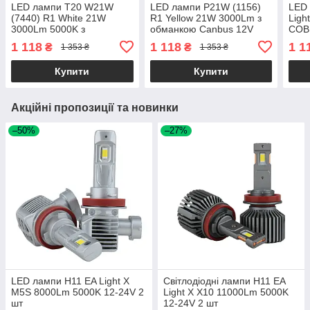
LED лампи T20 W21W
LED лампи P21W (1156)
LED 
(7440) R1 White 21W
R1 Yellow 21W 3000Lm з
Ligh
3000Lm 5000K з
обманкою Canbus 12V
COB 
обманкою Canbus 12V білі
жовті в повороти (2 шт.)
ПТФ 
1 118
1 118
1 1
₴
₴
1 353 ₴
1 353 ₴
в ДХО / задній хід (2 шт.)
шт.)
Купити
Купити
Акційні пропозиції та новинки
–50%
–27%
LED лампи H11 EA Light X
Світлодіодні лампи H11 EA
M5S 8000Lm 5000K 12-24V 2
Light X X10 11000Lm 5000K
шт
12-24V 2 шт