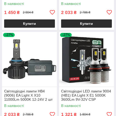
В наявності
В наявності
1 450
2 033
₴
₴
2 904 ₴
2 786 ₴
Купити
Купити
–27%
–27%
Світлодіодні лампи HB4
Світлодіодні LED лампи 9004
(9006) EA Light X X10
(HB1) EA Light X E1 5000K
11000Lm 5000K 12-24V 2 шт
3600Lm 9V-32V CSP
(комплект 2 шт.)
В наявності
В наявності
2 033
1 321
₴
₴
2 786 ₴
1 804 ₴