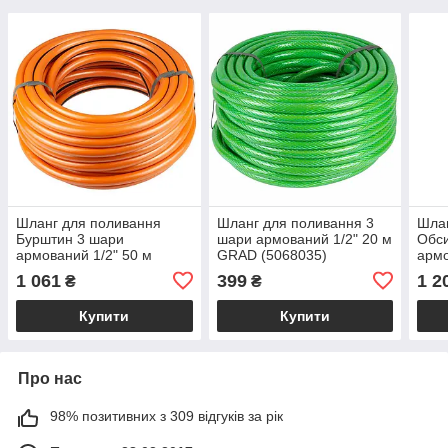
Шланг для поливання
Шланг для поливання 3
Шлан
Бурштин 3 шари
шари армований 1/2" 20 м
Обси
армований 1/2" 50 м
GRAD (5068035)
армо
FLORA (5066664)
FLO
1 061
399
1 2
₴
₴
Купити
Купити
Про нас
98% позитивних з 309 відгуків за рік