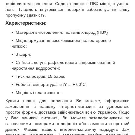
типів систем зрошення. Садові шланги з ПВХ міцні, гнучкі та
легкі. Гладкість внутрішньої поверхні забезпечує їм вищу
пропускну здатність.
Характеристики:
Матеріал виготовлення: полівінілхлорид (ПВХ)
Міцне армування високоякісною поліестеровою
ниткою;
3 шари;
Стійкість до ультрафіолетового випромінювання й
наростання водоростей;
Тиск на розрив: 15 барів;
Робоча температура -5 ⁇ ... + 60˚С;
Міцність і еластичність.
Купити шланг для поливання Ви можете, оформивши
замовлення в нашому інтернет-магазині за допомогою
простої форми, доставка здійснюється всією Україною. Якщо
у Вас виникли питання, Ви можете зателефонувати за
зазначеними номерами телефонів або замовити зворотний
дзвінок. Фахівці нашого інтернет-магазину нададуть Вам
докладних консультувань і допоможуть зробити правильний