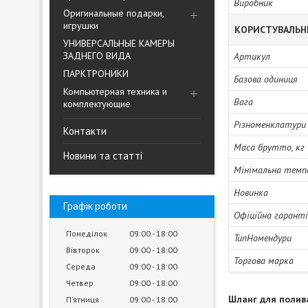
Виробник
Оригинальные подарки,
игрушки
КОРИСТУВАЛЬН
УНИВЕРСАЛЬНЫЕ КАМЕРЫ
ЗАДНЕГО ВИДА
Артикул
ПАРКТРОНИКИ
Базова одиниця
Компьютерная техника и
Вага
комплектующие
Різноменклатури
Контакти
Маса брутто, кг
Новини та статті
Мінімальна темпе
Новинка
Графік роботи
Офіційна гарант
Понеділок
09:00
18:00
ТипНомендури
Вівторок
09:00
18:00
Торгова марка
Середа
09:00
18:00
Четвер
09:00
18:00
Шланг для полива
Пʼятниця
09:00
18:00