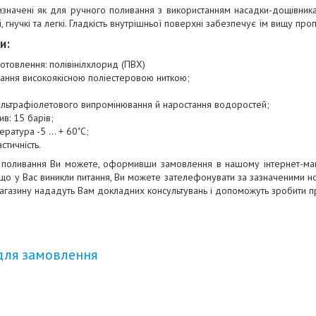
значені як для ручного поливання з використанням насадки-дощівника, 
, гнучкі та легкі. Гладкість внутрішньої поверхні забезпечує їм вищу проп
и:
отовлення: полівінілхлорид (ПВХ)
ання високоякісною поліестеровою ниткою;
о ультрафіолетового випромінювання й наростання водоростей;
ив: 15 барів;
ратура -5 ... + 60˚С;
астичність.
 поливання Ви можете, оформивши замовлення в нашому інтернет-мага
кщо у Вас виникли питання, Ви можете зателефонувати за зазначеними н
агазину нададуть Вам докладних консультувань і допоможуть зробити п
для замовлення