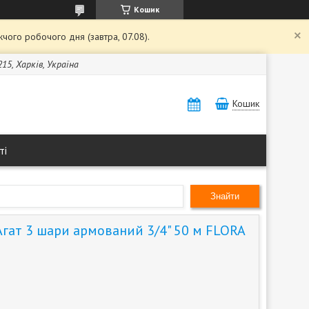
Кошик
чого робочого дня (завтра, 07.08).
15, Харків, Україна
Кошик
ті
Знайти
гат 3 шари армований 3/4" 50 м FLORA