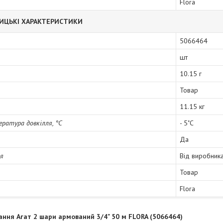
Flora
ИЦЬКІ ХАРАКТЕРИСТИКИ
5066464
шт
10.15 г
Товар
11.15 кг
ратура довкілля, °C
- 5˚С
Да
ія
Від виробник
Товар
Flora
ння Агат 2 шари армований 3/4" 50 м FLORA (5066464)