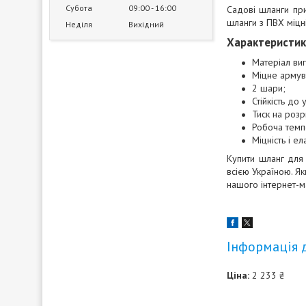
Субота
09:00
16:00
Садові шланги при
шланги з ПВХ міцні
Неділя
Вихідний
Характеристик
Матеріал виг
Міцне армув
2 шари;
Стійкість д
Тиск на розр
Робоча темпе
Міцність і ел
Купити шланг для
всією Україною. Я
нашого інтернет-м
Інформація 
Ціна:
2 233 ₴