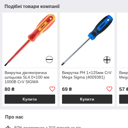
Подібні товари компанії
Викрутка діелектрична
Викрутка PH 1×125мм CrV
Викр
шліцьова SL4.0×100 мм
Mega Sigma (4009381)
Mega
1000В CrV SIGMA
(4008031)
80
69
57
₴
₴
Купити
Купити
Про нас
97% позитивних з 310 відгуків за рік