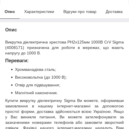
Опис
Характеристики
Відгуки про товар
Доставка
Опис
Викрутка діелектрична хрестова PH2x125мм 1000В CrV Sigma
(4008171) призначена для роботи в мережах, що мають
напругу до 1000 В.
Переваги:
Хромванадієва сталь;
Високовольтна (до 1000 В);
Отвір для підвішування;
Магнітний наконечник.
Купити викрутку діелектричну Sigma Ви можете, оформивши
замовлення в нашому інтернет-магазині за допомогою
простої форми, доставка здійснюється всією Україною. Якщо
у Вас виникли питання, Ви можете зателефонувати за
зазначеними номерами телефонів або замовити зворотний
дзвінок. Фахівці нашого інтернет-магазину нададуть Вам