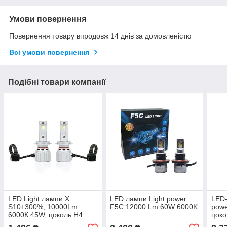
Умови повернення
Повернення товару впродовж 14 днів за домовленістю
Всі умови повернення
Подібні товари компанії
LED Light лампи X
LED лампи Light power
LED-
S10+300%, 10000Lm
F5C 12000 Lm 60W 6000K
powe
6000К 45W, цоколь H4
цоко