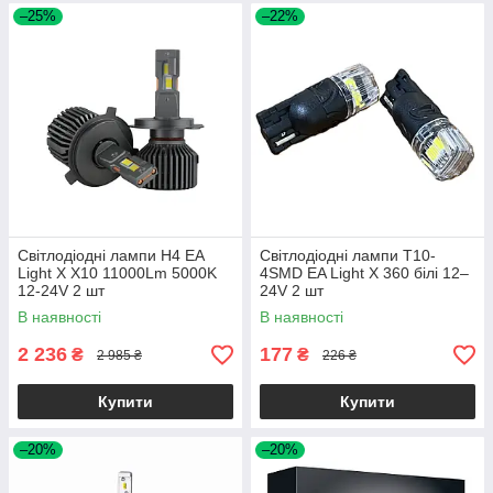
–25%
–22%
Світлодіодні лампи H4 EA
Світлодіодні лампи T10-
Light X X10 11000Lm 5000K
4SMD EA Light X 360 білі 12–
12-24V 2 шт
24V 2 шт
В наявності
В наявності
2 236
177
₴
₴
2 985 ₴
226 ₴
Купити
Купити
–20%
–20%