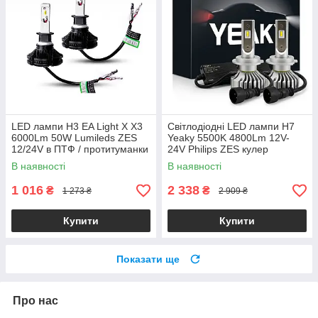
LED лампи H3 EA Light X X3
Світлодіодні LED лампи H7
6000Lm 50W Lumileds ZES
Yeaky 5500K 4800Lm 12V-
12/24V в ПТФ / протитуманки
24V Philips ZES кулер
(2 шт.)
головне світло авто
В наявності
В наявності
(комплект 2 шт.)
1 016
2 338
₴
₴
1 273 ₴
2 909 ₴
Купити
Купити
Показати ще
Про нас