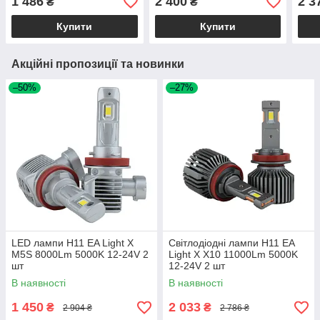
1 486
2 400
2 3
₴
₴
Купити
Купити
Акційні пропозиції та новинки
–50%
–27%
LED лампи H11 EA Light X
Світлодіодні лампи H11 EA
M5S 8000Lm 5000K 12-24V 2
Light X X10 11000Lm 5000K
шт
12-24V 2 шт
В наявності
В наявності
1 450
2 033
₴
₴
2 904 ₴
2 786 ₴