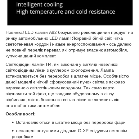
Новинка! LED лампи A82 безумовно революційний продукт на
ринку автомобільних LED ламп! Яскравий білий світ, чітка
светотеневая кордон і низьке енергоспоживання - ось далеко
не повний перелік переваг, які отримує власник автомобіля,
купуючи даний комплект.
Світлодіодні лампи H4, які виконані у вигляді невеликої
світлодіодним лінзи з куллером охолодження. Лампа
встановлюється без переробки в штатне місце. Особливістю
даної моделі є чіткий сфокусований пучок світла з яскраво
вираженою світлотіньовим кордоном. Так само варто
відзначити той факт, що завдяки вбудованому в лінзу
відбивача, якість ближнього світла лінзи не залежить він
штатної оптики автомобіля
Особливості:
Встановлюються в штатне місце без переробки фари
оснащені потужними діодами G-XP слідуючи останнім
розробкам