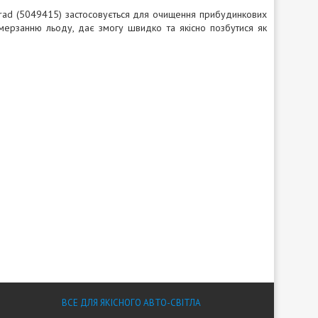
Grad (5049415) застосовується для очищення прибудинкових
 намерзанню льоду, дає змогу швидко та якісно позбутися як
ВСЕ ДЛЯ ЯКІСНОГО АВТО-СВІТЛА