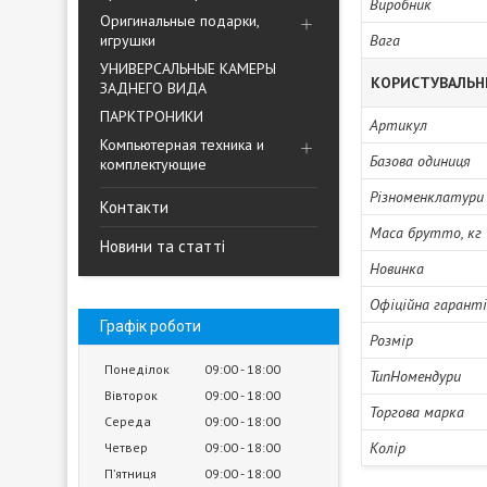
Виробник
Оригинальные подарки,
игрушки
Вага
УНИВЕРСАЛЬНЫЕ КАМЕРЫ
КОРИСТУВАЛЬН
ЗАДНЕГО ВИДА
ПАРКТРОНИКИ
Артикул
Компьютерная техника и
Базова одиниця
комплектующие
Різноменклатури
Контакти
Маса брутто, кг
Новини та статті
Новинка
Офіційна гарант
Графік роботи
Розмір
Понеділок
09:00
18:00
ТипНомендури
Вівторок
09:00
18:00
Торгова марка
Середа
09:00
18:00
Колір
Четвер
09:00
18:00
Пʼятниця
09:00
18:00