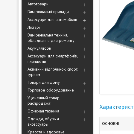
Автотовари
Вимірювальні прилади
Аксесуари для автомобілів
Ліхтарі
Вимірювальна техніка,
обладнання для ремонту
Акумулятори
Аксесуари для смартфонів,
планшетів
Активний відпочинок, спорт,
туризм
Товари для дому
Торговое оборудование
Уцененный товар,
распродажа!
Характерис
Офисная техника
Одежда, обувь и
ОСНОВНІ
аксессуары
Красота и здоровье