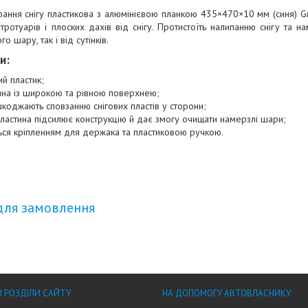
ання снігу пластикова з алюмінієвою планкою 435×470×10 мм (синя) 
, тротуарів і плоских дахів від снігу. Протистоїть налипанню снігу та
о шару, так і від сутінків.
и:
й пластик;
ина із широкою та рівною поверхнею;
коджають сповзанню снігових пластів у сторони;
пластина підсилює конструкцію й дає змогу очищати намерзлі шари;
ься кріпленням для держака та пластиковою ручкою.
для замовлення
І РОЗДІЛИ САЙТУ
НА ДОПОМОГУ АВТОВЛАСНИКУ