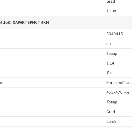
Grad
1.1 кг
ИЦЬКІ ХАРАКТЕРИСТИКИ
5049415
шт
Товар
1.14
Да
ія
Від виробник
435х470 мм
Товар
Grad
Синій