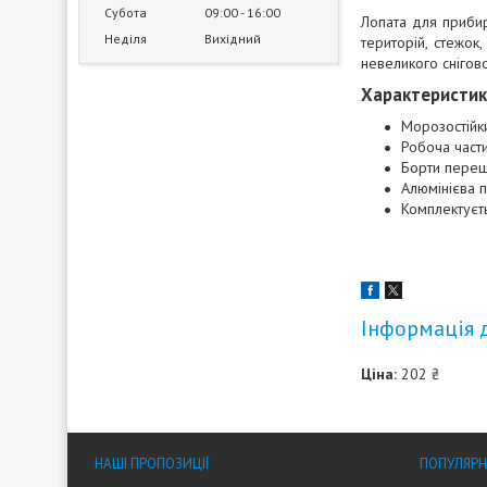
Субота
09:00
16:00
Лопата для прибир
Неділя
Вихідний
територій, стежок
невеликого сніговог
Характеристик
Морозостійки
Робоча част
Борти переш
Алюмінієва 
Комплектуєт
Інформація 
Ціна:
202 ₴
НАШІ ПРОПОЗИЦІЇ
ПОПУЛЯРН