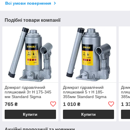
Всі умови повернення
Подібні товари компанії
Домкрат гідравлічний
Домкрат гідравлічний
Домк
пляшковий 3т H 175-345
пляшковий 5 т H 185-
пляш
мм Standard Sigma
355мм Standard Sigma
385
(6106031)
(6106051)
(610
765
1 010
1 3
₴
₴
Купити
Купити
Акційні пропозиції та новинки