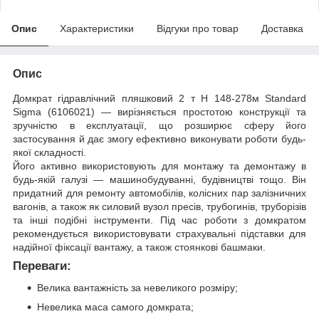
Опис
Характеристики
Відгуки про товар
Доставка
Опис
Домкрат гідравлічний пляшковий 2 т H 148-278м Standard
Sigma (6106021) — вирізняється простотою конструкції та
зручністю в експлуатації, що розширює сферу його
застосування й дає змогу ефективно виконувати роботи будь-
якої складності.
Його активно використовують для монтажу та демонтажу в
будь-якій галузі — машинобудуванні, будівництві тощо. Він
придатний для ремонту автомобілів, колісних пар залізничних
вагонів, а також як силовий вузол пресів, трубогинів, труборізів
та інші подібні інструменти. Під час роботи з домкратом
рекомендується використовувати страхувальні підставки для
надійної фіксації вантажу, а також стоянкові башмаки.
Переваги:
Велика вантажність за невеликого розміру;
Невелика маса самого домкрата;