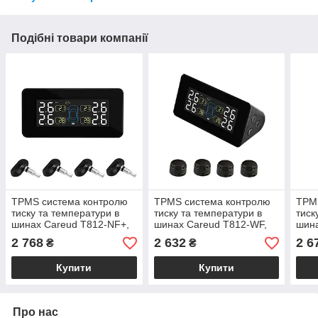
Подібні товари компанії
TPMS система контролю
TPMS система контролю
TPM
тиску та температури в
тиску та температури в
тиск
шинах Careud T812-NF+,
шинах Careud T812-WF,
шина
внутрішні датчики
зовнішні датчики
зовн
2 768
2 632
2 6
₴
₴
Купити
Купити
Про нас