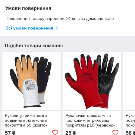
Умови повернення
Повернення товару впродовж 14 днів за домовленістю
Всі умови повернення
Подібні товари компанії
Рукавиці трикотажні з
Рукавички трикотажні з
Рука
подвійним латексним
частковим нітриловим
повн
покриттям р9 (жовто-
покриттям р10 (червоно-
покр
чорні, манжет) SIGMA
чорні манжет) КРАТНО 12
манж
57
25
58
₴
₴
(9445611)
парам SIGMA