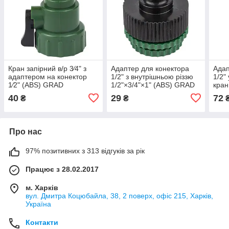
Кран запірний в/р 3⁄4" з
Адаптер для конектора
Адап
адаптером на конектор
1/2" з внутрішньою різзю
1/2"
1⁄2" (ABS) GRAD
1/2"×3/4"×1" (ABS) GRAD
кран
(5016985)
(5016345)
(ABS
40
29
72
₴
₴
Про нас
97% позитивних з 313 відгуків за рік
Працює з 28.02.2017
м. Харків
вул. Дмитра Коцюбайла, 38, 2 поверх, офіс 215, Харків,
Україна
Контакти