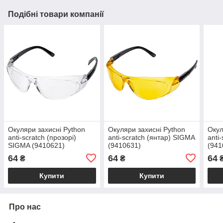
Подібні товари компанії
Окуляри захисні Python
Окуляри захисні Python
Окул
anti-scratch (прозорі)
anti-scratch (янтар) SIGMA
anti
SIGMA (9410621)
(9410631)
(941
64
64
64
₴
₴
Купити
Купити
Про нас