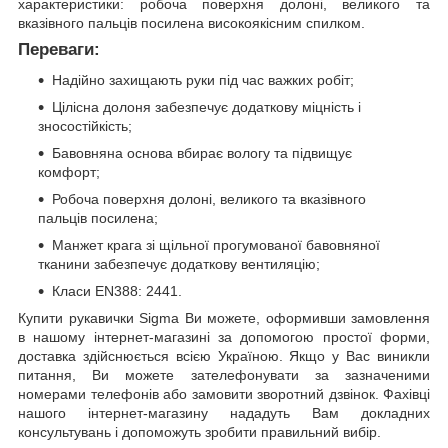
характеристики: робоча поверхня долоні, великого та
вказівного пальців посилена високоякісним спилком.
Переваги:
Надійно захищають руки під час важких робіт;
Цілісна долоня забезпечує додаткову міцність і
зносостійкість;
Бавовняна основа вбирає вологу та підвищує
комфорт;
Робоча поверхня долоні, великого та вказівного
пальців посилена;
Манжет крага зі щільної прогумованої бавовняної
тканини забезпечує додаткову вентиляцію;
Класи EN388: 2441.
Купити рукавички Sigma Ви можете, оформивши замовлення
в нашому інтернет-магазині за допомогою простої форми,
доставка здійснюється всією Україною. Якщо у Вас виникли
питання, Ви можете зателефонувати за зазначеними
номерами телефонів або замовити зворотний дзвінок. Фахівці
нашого інтернет-магазину нададуть Вам докладних
консультувань і допоможуть зробити правильний вибір.