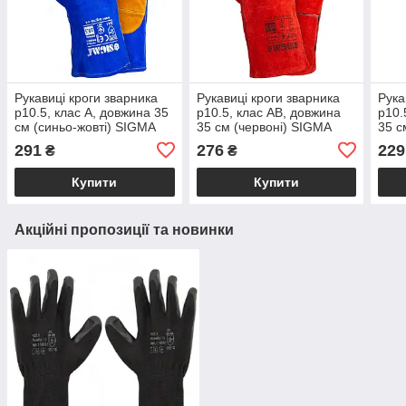
Рукавиці кроги зварника
Рукавиці кроги зварника
Рука
р10.5, клас А, довжина 35
р10.5, клас АВ, довжина
р10.
см (синьо-жовті) SIGMA
35 см (червоні) SIGMA
35 с
(9449321)
(9449341)
(944
291
276
229
₴
₴
Купити
Купити
Акційні пропозиції та новинки