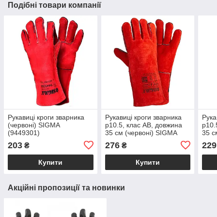
Подібні товари компанії
Рукавиці кроги зварника
Рукавиці кроги зварника
Рука
(червоні) SIGMA
р10.5, клас АВ, довжина
р10.
(9449301)
35 см (червоні) SIGMA
35 с
(9449341)
(944
203
276
229
₴
₴
Купити
Купити
Акційні пропозиції та новинки