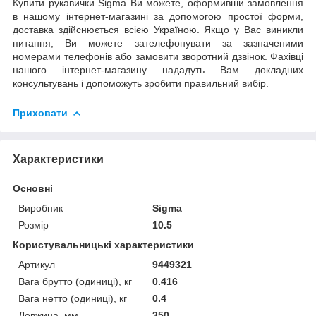
Купити рукавички Sigma Ви можете, оформивши замовлення
в нашому інтернет-магазині за допомогою простої форми,
доставка здійснюється всією Україною. Якщо у Вас виникли
питання, Ви можете зателефонувати за зазначеними
номерами телефонів або замовити зворотний дзвінок. Фахівці
нашого інтернет-магазину нададуть Вам докладних
консультувань і допоможуть зробити правильний вибір.
Приховати
Характеристики
Основні
Виробник
Sigma
Розмір
10.5
Користувальницькі характеристики
Артикул
9449321
Вага брутто (одиниці), кг
0.416
Вага нетто (одиниці), кг
0.4
Довжина, мм
350