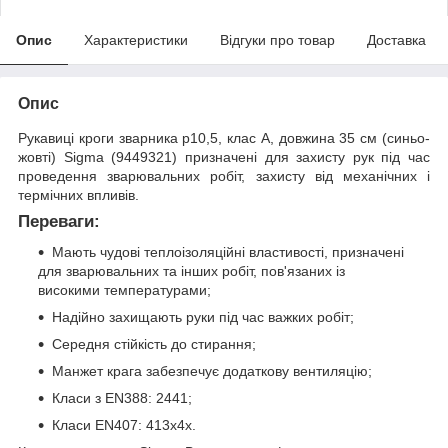
Опис
Характеристики
Відгуки про товар
Доставка
Опис
Рукавиці кроги зварника р10,5, клас А, довжина 35 см (синьо-
жовті) Sigma (9449321) призначені для захисту рук під час
проведення зварювальних робіт, захисту від механічних і
термічних впливів.
Переваги:
Мають чудові теплоізоляційні властивості, призначені
для зварювальних та інших робіт, пов'язаних із
високими температурами;
Надійно захищають руки під час важких робіт;
Середня стійкість до стирання;
Манжет крага забезпечує додаткову вентиляцію;
Класи з EN388: 2441;
Класи EN407: 413x4x.