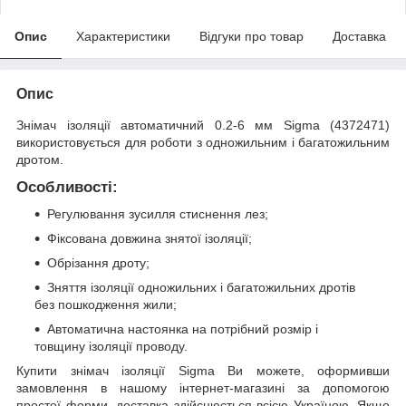
Опис
Характеристики
Відгуки про товар
Доставка
Опис
Знімач ізоляції автоматичний 0.2-6 мм Sigma (4372471)
використовується для роботи з одножильним і багатожильним
дротом.
Особливості:
Регулювання зусилля стиснення лез;
Фіксована довжина знятої ізоляції;
Обрізання дроту;
Зняття ізоляції одножильних і багатожильних дротів
без пошкодження жили;
Автоматична настоянка на потрібний розмір і
товщину ізоляції проводу.
Купити знімач ізоляції Sigma Ви можете, оформивши
замовлення в нашому інтернет-магазині за допомогою
простої форми, доставка здійснюється всією Україною. Якщо