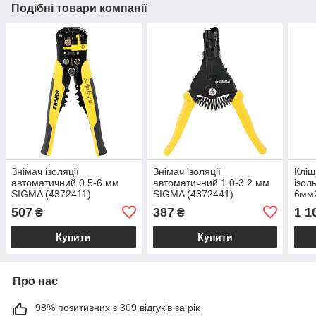
Подібні товари компанії
Знімач ізоляції
Знімач ізоляції
Кліщ
автоматичний 0.5-6 мм
автоматичний 1.0-3.2 мм
ізол
SIGMA (4372411)
SIGMA (4372441)
6мм
507
387
1 1
₴
₴
Купити
Купити
Про нас
98% позитивних з 309 відгуків за рік