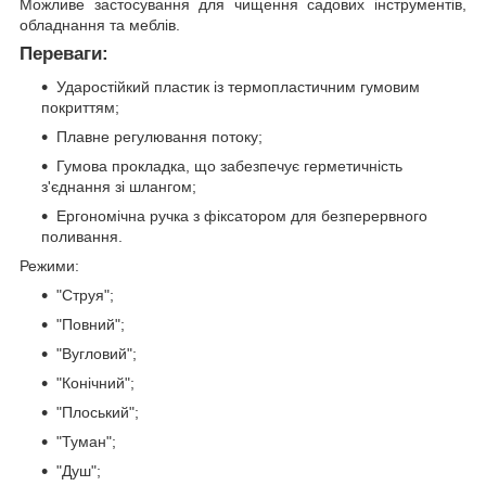
Можливе застосування для чищення садових інструментів,
обладнання та меблів.
Переваги:
Ударостійкий пластик із термопластичним гумовим
покриттям;
Плавне регулювання потоку;
Гумова прокладка, що забезпечує герметичність
з'єднання зі шлангом;
Ергономічна ручка з фіксатором для безперервного
поливання.
Режими:
"Струя";
"Повний";
"Вугловий";
"Конічний";
"Плоський";
"Туман";
"Душ";