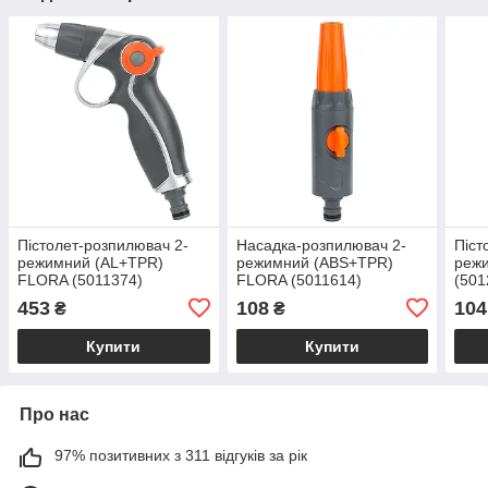
Пістолет-розпилювач 2-
Насадка-розпилювач 2-
Піст
режимний (AL+TPR)
режимний (ABS+TPR)
реж
FLORA (5011374)
FLORA (5011614)
(501
453
108
104
₴
₴
Купити
Купити
Про нас
97% позитивних з 311 відгуків за рік