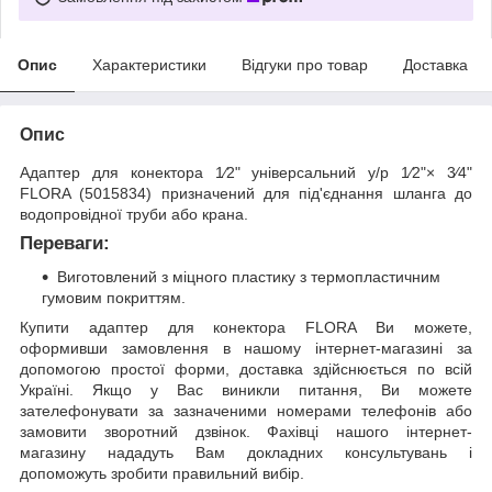
Опис
Характеристики
Відгуки про товар
Доставка
Опис
Адаптер для конектора 1⁄2" універсальний у/р 1⁄2"× 3⁄4"
FLORA (5015834) призначений для під'єднання шланга до
водопровідної труби або крана.
Переваги:
Виготовлений з міцного пластику з термопластичним
гумовим покриттям.
Купити адаптер для конектора FLORA Ви можете,
оформивши замовлення в нашому інтернет-магазині за
допомогою простої форми, доставка здійснюється по всій
Україні. Якщо у Вас виникли питання, Ви можете
зателефонувати за зазначеними номерами телефонів або
замовити зворотний дзвінок. Фахівці нашого інтернет-
магазину нададуть Вам докладних консультувань і
допоможуть зробити правильний вибір.