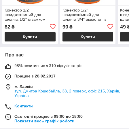
Конектор 1/2"
Конектор 1/2"
Коне
швидкознімний для
швидкознімний для
швид
шланга 1/2" із замком
шланга 3/4" аквастоп із
шлан
(ABS+TPR) FLORA
замком (ABS+TPR) FLORA
FLO
82
90
49
₴
₴
(5015464)
(5015454)
Купити
Купити
Про нас
98% позитивних з 310 відгуків за рік
Працює з 28.02.2017
м. Харків
вул. Дмитра Коцюбайла, 38, 2 поверх, офіс 215, Харків,
Україна
Контакти
Сьогодні працює з 09:00 до 18:00
Показати весь графік роботи