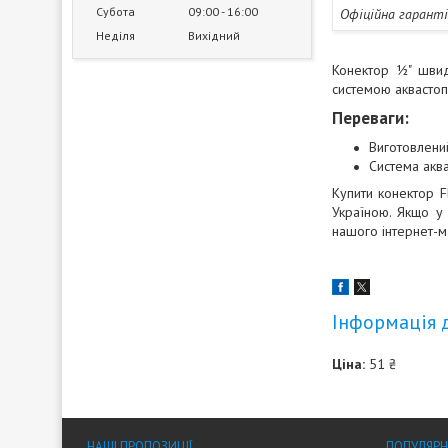
Субота
09:00
16:00
Офіційна гарант
Неділя
Вихідний
Конектор 1⁄2" шв
системою аквастоп,
Переваги:
Виготовлени
Система аква
Купити конектор 
Україною. Якщо у
нашого інтернет-м
Інформація 
Ціна:
51 ₴
НАШІ ПРОПОЗИЦІЇ
ПОПУЛЯРН