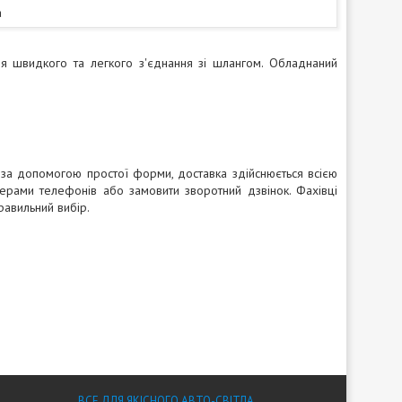
а
ля швидкого та легкого з'єднання зі шлангом. Обладнаний
за допомогою простої форми, доставка здійснюється всією
ерами телефонів або замовити зворотний дзвінок. Фахівці
равильний вибір.
ВСЕ ДЛЯ ЯКІСНОГО АВТО-СВІТЛА