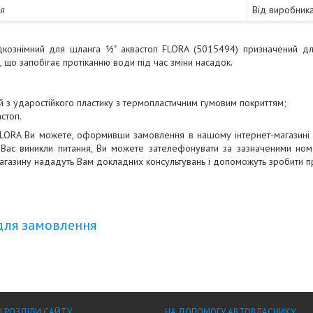
ія
Від виробник
идкознімний для шланга 1⁄2" аквастоп FLORA (5015494) призначений д
 що запобігає протіканню води під час зміни насадок.
й з ударостійкого пластику з термопластичним гумовим покриттям;
стоп.
FLORA Ви можете, оформивши замовлення в нашому інтернет-магазині 
 Вас виникли питання, Ви можете зателефонувати за зазначеними ном
агазину нададуть Вам докладних консультувань і допоможуть зробити п
для замовлення
І РОЗДІЛИ САЙТУ
НА ДОПОМОГУ АВТОВЛАСНИКУ