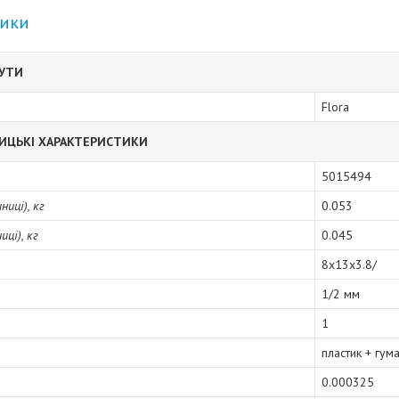
тики
БУТИ
Flora
ИЦЬКІ ХАРАКТЕРИСТИКИ
5015494
иці), кг
0.053
ці), кг
0.045
8x13x3.8/
1/2 мм
1
пластик + гум
0.000325