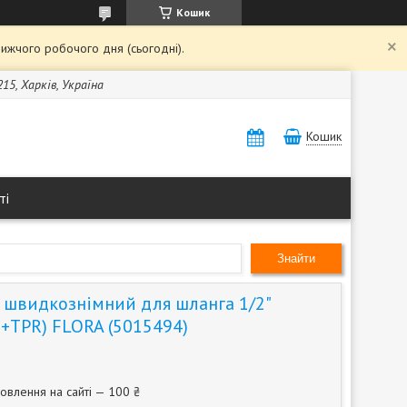
Кошик
ижчого робочого дня (сьогодні).
15, Харків, Україна
Кошик
ті
Знайти
" швидкознімний для шланга 1/2"
S+TPR) FLORA (5015494)
овлення на сайті — 100 ₴