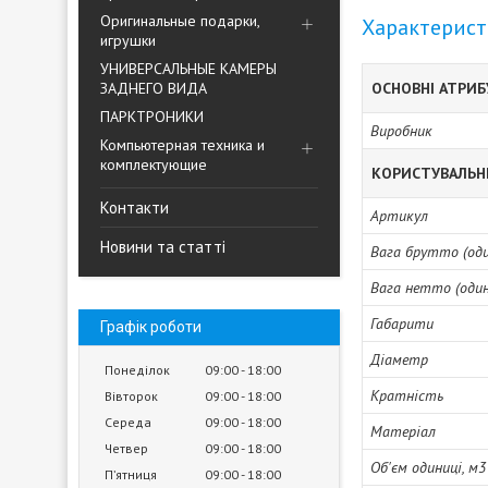
Оригинальные подарки,
Характерис
игрушки
УНИВЕРСАЛЬНЫЕ КАМЕРЫ
ЗАДНЕГО ВИДА
ОСНОВНІ АТРИ
ПАРКТРОНИКИ
Виробник
Компьютерная техника и
комплектующие
КОРИСТУВАЛЬН
Контакти
Артикул
Новини та статті
Вага брутто (один
Вага нетто (одини
Габарити
Графік роботи
Діаметр
Понеділок
09:00
18:00
Кратність
Вівторок
09:00
18:00
Середа
09:00
18:00
Матеріал
Четвер
09:00
18:00
Об'єм одиниці, м3
Пʼятниця
09:00
18:00