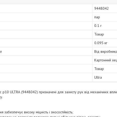
9448042
пар
0.1 г
Товар
0.095 кг
ія
Від виробник
Картонний хе
Товар
Ultra
c р10 ULTRA (9448042) призначені для захисту рук від механічних впли
у.
ня забезпечує високу міцність і зносостійкість;