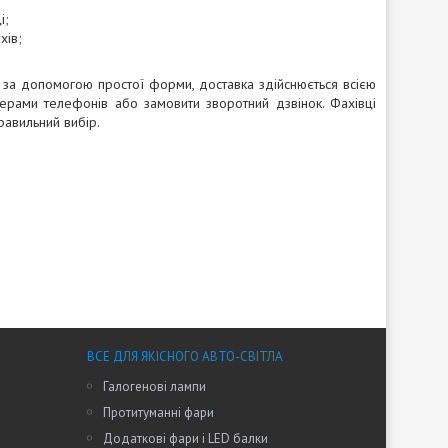
і;
хів;
за допомогою простої форми, доставка здійснюється всією
ерами телефонів або замовити зворотний дзвінок. Фахівці
равильний вибір.
ВСЕ ДЛЯ ЯКІСНОГО АВТО-СВІТЛА
Галогенові лампи
Протитуманні фари
Додаткові фари і LED балки