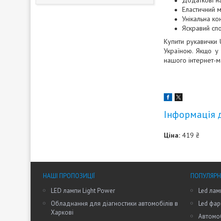
Додаткові на
Еластичний м
Унікальна ко
Яскравий сп
Купити рукавички
Україною. Якщо у
нашого інтернет-м
Інформація 
Ціна:
419 ₴
НАШІ ПРОПОЗИЦІЇ
ПОПУЛЯРН
LED лампи Light Power
Led лам
Обладнання для діагностики автомобілів в
Led фар
Харкові
Автомоб