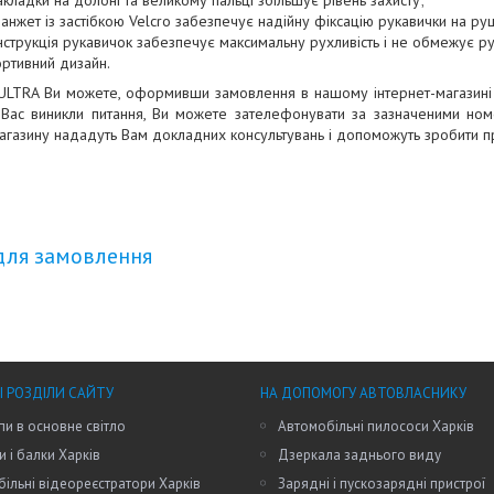
кладки на долоні та великому пальці збільшує рівень захисту;
анжет із застібкою Velcro забезпечує надійну фіксацію рукавички на руц
нструкція рукавичок забезпечує максимальну рухливість і не обмежує ру
ортивний дизайн.
 ULTRA Ви можете, оформивши замовлення в нашому інтернет-магазині 
 Вас виникли питання, Ви можете зателефонувати за зазначеними ном
агазину нададуть Вам докладних консультувань і допоможуть зробити п
для замовлення
І РОЗДІЛИ САЙТУ
НА ДОПОМОГУ АВТОВЛАСНИКУ
пи в основне світло
Автомобільні пилососи Харків
и і балки Харків
Дзеркала заднього виду
ільні відеореєстратори Харків
Зарядні і пускозарядні пристрої