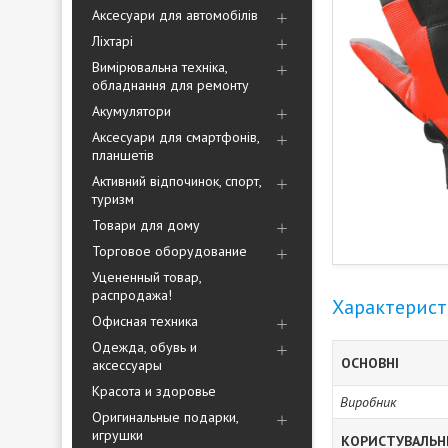
Аксесуари для автомобілів
Ліхтарі
Вимірювальна техніка,
обладнання для ремонту
Акумулятори
Аксесуари для смартфонів,
планшетів
Активний відпочинок, спорт,
туризм
Товари для дому
Торговое оборудование
Уцененный товар,
распродажа!
Характерис
Офисная техника
Одежда, обувь и
ОСНОВНІ
аксессуары
Красота и здоровье
Виробник
Оригинальные подарки,
игрушки
КОРИСТУВАЛЬН