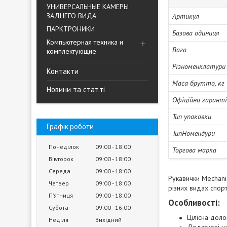
УНИВЕРСАЛЬНЫЕ КАМЕРЫ
ЗАДНЕГО ВИДА
Артикул
ПАРКТРОНИКИ
Базова одиниця
Компьютерная техника и
Вага
комплектующие
Різноменклатури
Контакти
Маса брутто, кг
Новини та статті
Офіційна гарант
Тип упаковки
Графік роботи
ТипНомендури
Понеділок
09:00
18:00
Торгова марка
Вівторок
09:00
18:00
Середа
09:00
18:00
Рукавички Mechani
Четвер
09:00
18:00
різних видах спорт
Пʼятниця
09:00
18:00
Особливості:
Субота
09:00
16:00
Цілісна доло
Неділя
Вихідний