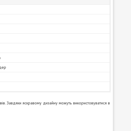
а
дер
вів. Завдяки яскравому дизайну можуть використовуватися в