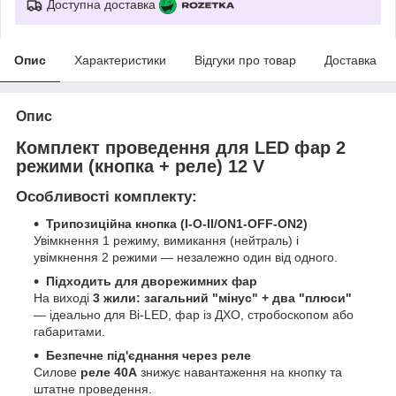
Доступна доставка
Опис
Характеристики
Відгуки про товар
Доставка
Опис
Комплект проведення для LED фар 2
режими (кнопка + реле) 12 V
Особливості комплекту:
Трипозиційна кнопка (I-O-II/ON1-OFF-ON2)
Увімкнення 1 режиму, вимикання (нейтраль) і
увімкнення 2 режими — незалежно один від одного.
Підходить для дворежимних фар
На виході
3 жили: загальний "мінус" + два "плюси"
— ідеально для Bi-LED, фар із ДХО, стробоскопом або
габаритами.
Безпечне під'єднання через реле
Силове
реле 40A
знижує навантаження на кнопку та
штатне проведення.