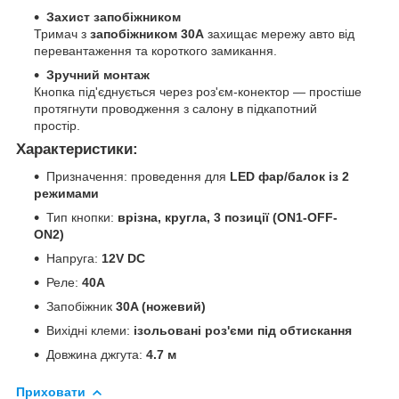
Захист запобіжником
Тримач з
запобіжником 30A
захищає мережу авто від
перевантаження та короткого замикання.
Зручний монтаж
Кнопка під'єднується через роз'єм-конектор — простіше
протягнути проводження з салону в підкапотний
простір.
Характеристики:
Призначення: проведення для
LED фар/балок із 2
режимами
Тип кнопки:
врізна, кругла, 3 позиції (ON1-OFF-
ON2)
Напруга:
12V DC
Реле:
40A
Запобіжник
30A (ножевий)
Вихідні клеми:
ізольовані роз'єми під обтискання
Довжина джгута:
4.7 м
Приховати