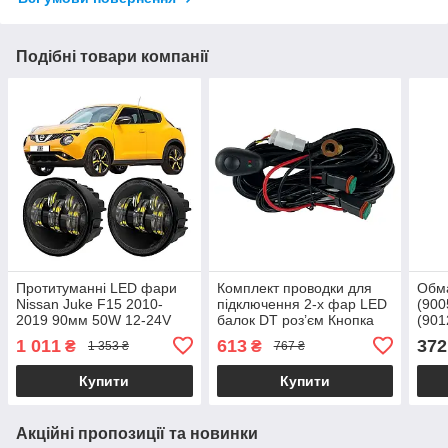
Подібні товари компанії
Протитуманні LED фари
Комплект проводки для
Обм
Nissan Juke F15 2010-
підключення 2-х фар LED
(900
2019 90мм 50W 12-24V
балок DT роз’єм Кнопка
(901
біле світло СТГ JR-W-17 /
Реле 12V
Hi/L
1 011
613
372
₴
₴
1 353 ₴
767 ₴
Ніссан Жук (2 шт.)
Купити
Купити
Акційні пропозиції та новинки