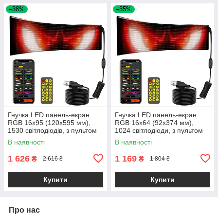
–38%
–35%
Гнучка LED панель-екран
Гнучка LED панель-екран
RGB 16x95 (120x595 мм),
RGB 16x64 (92x374 мм),
1530 світлодіодів, з пультом
1024 світлодіоди, з пультом
та USB
та USB
В наявності
В наявності
1 626
1 169
₴
₴
2 616 ₴
1 804 ₴
Купити
Купити
Про нас