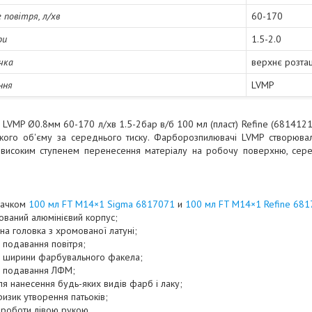
 повітря, л/хв
60-170
ри
1.5-2.0
чка
верхнє розта
ння
LVMP
VMP Ø0.8мм 60-170 л/хв 1.5-2бар в/б 100 мл (пласт) Refine (6814121)
ького об'єму за середнього тиску. Фарборозпилювачі LVMP створювал
 високим ступенем перенесення матеріалу на робочу поверхню, серед
 бачком
100 мл FT M14×1 Sigma 6817071
и
100 мл FT M14×1 Refine 68
ований алюмінієвий корпус;
а головка з хромованої латуні;
 подавання повітря;
 ширини фарбувального факела;
я подавання ЛФМ;
я нанесення будь-яких видів фарб і лаку;
изик утворення патьоків;
 роботи лівою рукою.