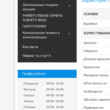
Характерис
Оригинальные подарки,
игрушки
ОСНОВНІ
УНИВЕРСАЛЬНЫЕ КАМЕРЫ
ЗАДНЕГО ВИДА
Виробник
ПАРКТРОНИКИ
Компьютерная техника и
КОРИСТУВАЛЬН
комплектующие
Артикул
Контакти
Габарити
Новини та статті
Діаметр форсунк
Кратність
Графік роботи
Материал бачка
Об'єм бачка, мл
Понеділок
09:00
18:00
Вівторок
09:00
18:00
Особливості
Середа
09:00
18:00
Офіційна гарант
Четвер
09:00
18:00
Пʼятниця
09:00
18:00
Пневмороз'єм