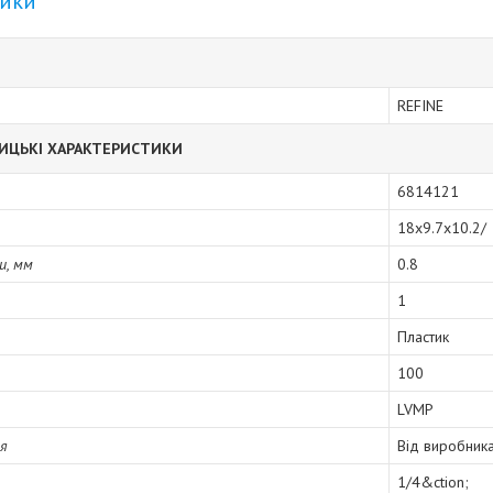
тики
REFINE
ИЦЬКІ ХАРАКТЕРИСТИКИ
6814121
18x9.7x10.2/
и, мм
0.8
1
Пластик
100
LVMP
ія
Від виробник
1/4&ction;