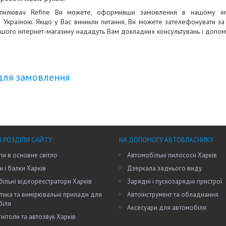
пилювач Refine Ви можете, оформивши замовлення в нашому інте
ю Україною. Якщо у Вас виникли питання, Ви можете зателефонувати 
нашого інтернет-магазину нададуть Вам докладних консультувань і допом
для замовлення
І РОЗДІЛИ САЙТУ
НА ДОПОМОГУ АВТОВЛАСНИКУ
пи в основне світло
Автомобільні пилососи Харків
и і балки Харків
Дзеркала заднього виду
ільні відеореєстратори Харків
Зарядні і пускозарядні пристрої
тика та вимірювальні прилади для
Автоінструмент та обладнання
біля
Аксесуари для автомобіля
нітоли та автозвук Харків