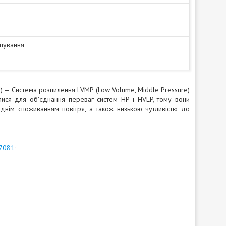
шування
 — Система розпилення LVMP (Low Volume, Middle Pressure)
ися для об'єднання переваг систем HP і HVLP, тому вони
нім споживанням повітря, а також низькою чутливістю до
17081
;