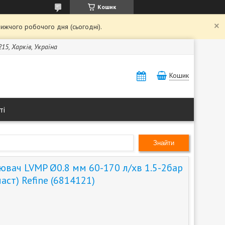
Кошик
ижчого робочого дня (сьогодні).
15, Харків, Україна
Кошик
ті
Знайти
вач LVMP Ø0.8 мм 60-170 л/хв 1.5-2бар
аст) Refine (6814121)