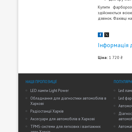
Купити фарбороз
здійснюється всіє
дзвінок. Фахівці 
Інформація 
Ціна:
1 720 ₴
НАШІ ПРОПОЗИЦІЇ
ПОПУЛЯРН
LED лампи Light Power
Led лам
Обладнання для діагностики автомобілів в
Led фар
Харкові
Автомоб
Радіостанції Харків
Діагнос
Аксесуари для автомобілів в Харкові
автомо
TPMS-системи для легкових і вантажних
Автомаг
авто Харків