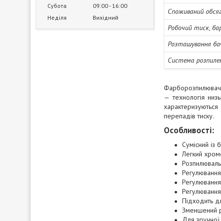
Субота
09:00
16:00
Споживаний обсяг
Неділя
Вихідний
Робочий тиск, ба
Розташування ба
Система розпиле
Фарборозпилювач L
— технологія низ
характеризуються
перепадів тиску.
Особливості:
Сумісний із
Легкий хром
Розпилювальн
Регулювання
Регулювання
Регулюванн
Підходить дл
Зменшений р
Для зручної