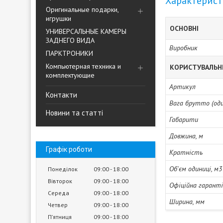
Характерис
Оригинальные подарки,
игрушки
ОСНОВНІ
УНИВЕРСАЛЬНЫЕ КАМЕРЫ
ЗАДНЕГО ВИДА
Виробник
ПАРКТРОНИКИ
Компьютерная техника и
КОРИСТУВАЛЬН
комплектующие
Артикул
Контакти
Вага брутто (один
Новини та статті
Габарити
Довжина, м
Графік роботи
Кратність
Об'єм одиниці, м3
Понеділок
09:00
18:00
Вівторок
09:00
18:00
Офіційна гарант
Середа
09:00
18:00
Ширина, мм
Четвер
09:00
18:00
Пʼятниця
09:00
18:00