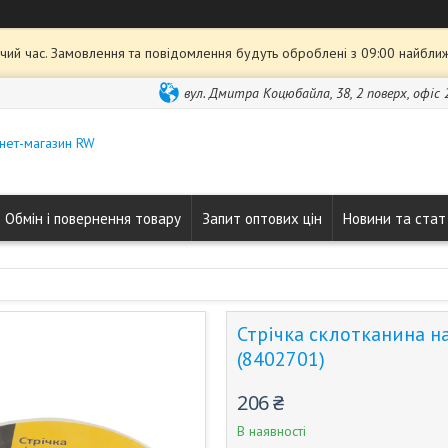
чий час. Замовлення та повідомлення будуть оброблені з 09:00 найближ
вул. Дмитра Коцюбайла, 38, 2 поверх, офіс 2
нет-магазин RW
Обмін і повернення товару
Запит оптових цін
Новини та стат
Стрічка склотканина н
(8402701)
206 ₴
В наявності