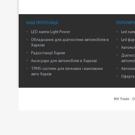
НАШІ ПРОПОЗИЦІЇ
ПОПУЛЯРН
LED лампи Light Power
Led лам
Обладнання для діагностики автомобілів в
Led фар
Харкові
Автомоб
Радіостанції Харків
Діагнос
Аксесуари для автомобілів в Харкові
автомо
TPMS-системи для легкових і вантажних
Автомаг
авто Харків
Оферта