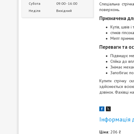
Субота
09:00
16:00
Спеціальна стріч
поверхонь.
Неділя
Вихідний
Призначена дл
Кутів, швів 
стиків гіпсо
Мепт примика
Переваги та ос
Підвищує мех
Стійка до вп
Знімає механ
Запобігає п
Купити стрічку с
здійснюється всіє
дзвінок. Фахівці 
Інформація 
Ціна:
206 ₴