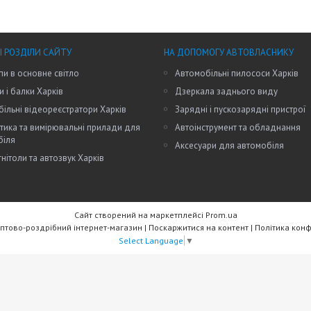
І РОЗДІЛИ САЙТУ
НА ДОПОМОГУ АВТОВЛАСНИКУ
пи в основне світло
Автомобільні пилососи Харків
и і балки Харків
Дзеркала заднього виду
ільні відеореєстратори Харків
Зарядні і пускозарядні пристрої
тика та вимірювальні прилади для
Автоінструмент та обладнання
біля
Аксесуари для автомобіля
нітоли та автозвук Харків
Сайт створений на маркетплейсі
Prom.ua
RW Trade - Оптово-роздрібний інтернет-магазин |
Поскаржитися на контент
|
Політика конф
Select Language
▼