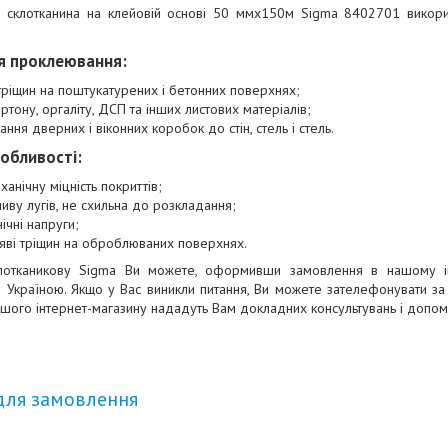
ка склотканина на клейовій основі 50 ммх150м Sigma 8402701 викори
я проклеювання:
і тріщин на поштукатурених і бетонних поверхнях;
картону, оргаліту, ДСП та інших листових матеріалів;
ння дверних і віконних коробок до стін, стель і стель.
обливості:
анічну міцність покриттів;
ливу лугів, не схильна до розкладання;
ічні напруги;
ояві тріщин на оброблюваних поверхнях.
клотканикову Sigma Ви можете, оформивши замовлення в нашому ін
ю Україною. Якщо у Вас виникли питання, Ви можете зателефонувати 
нашого інтернет-магазину нададуть Вам докладних консультувань і допом
для замовлення