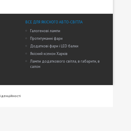
ВСЕ ДЛЯ ЯКІСНОГО АВТО-СВІТЛА
Галогенові лампи
Протитуманні фари
Додаткові фари і LED балки
Якісний ксенон Харків
Лампи додаткового світла, в габарити, в
салон
іденційності