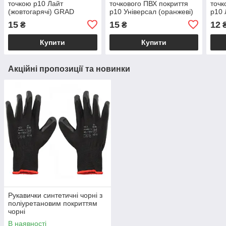
точкою р10 Лайт
точкового ПВХ покриття
точк
(жовтогарячі) GRAD
р10 Універсал (оранжеві)
р10 
(9442775)
SIGMA (9441441)
(944
15
15
12
₴
₴
Купити
Купити
Акційні пропозиції та новинки
Рукавички синтетичні чорні з
поліуретановим покриттям
чорні
В наявності