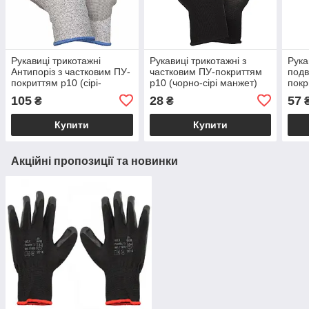
Рукавиці трикотажні
Рукавиці трикотажні з
Рука
Антипоріз з частковим ПУ-
частковим ПУ-покриттям
подв
покриттям р10 (сірі-
р10 (чорно-сірі манжет)
покр
манжет) SIGMA (9449701)
SIGMA (9446411)
чорн
105
28
57
₴
₴
(944
Купити
Купити
Акційні пропозиції та новинки