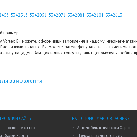
2453
,
5342513
,
5342051
,
5342071
,
5342081
,
5342101
,
5342613
.
й полімер.
ну Vortex Ви можете, оформивши замовлення в нашому інтернет-магазин
 Вас виникли питання, Ви можете зателефонувати за зазначеними ном
агазину нададуть Вам докладних консультувань і допоможуть зробити п
для замовлення
І РОЗДІЛИ САЙТУ
НА ДОПОМОГУ АВТОВЛАСНИКУ
пи в основне світло
Автомобільні пилососи Харків
и і балки Харків
Дзеркала заднього виду