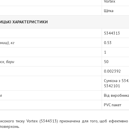
Vortex
Щітка
ИЦЬКІ ХАРАКТЕРИСТИКИ
5344313
иці), кг
0.53
1
ск, бари
50
0.002392
Сумісна з 53
5342101
ія
Від виробник
PVC пакет
исокого тиску Vortex (5344313) призначена для того, щоб ефективно
 поверхонь.