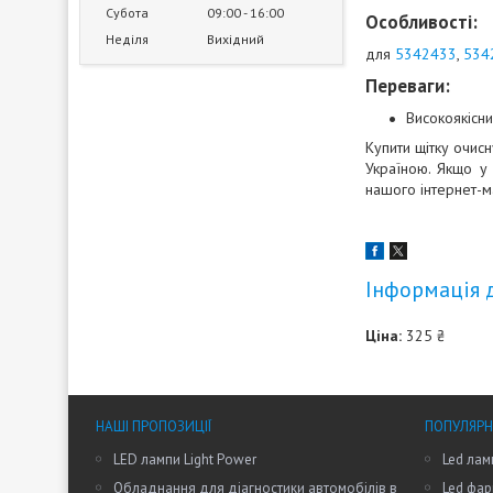
Субота
09:00
16:00
Особливості:
Неділя
Вихідний
для
5342433
,
534
Переваги:
Високоякісни
Купити щітку очис
Україною. Якщо у
нашого інтернет-м
Інформація 
Ціна:
325 ₴
НАШІ ПРОПОЗИЦІЇ
ПОПУЛЯРН
LED лампи Light Power
Led лам
Обладнання для діагностики автомобілів в
Led фар