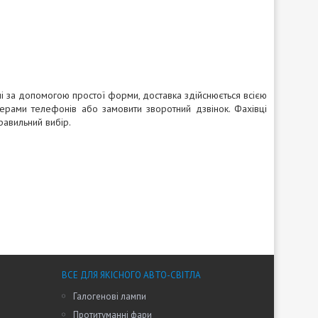
і за допомогою простої форми, доставка здійснюється всією
ерами телефонів або замовити зворотний дзвінок. Фахівці
равильний вибір.
ВСЕ ДЛЯ ЯКІСНОГО АВТО-СВІТЛА
Галогенові лампи
Протитуманні фари