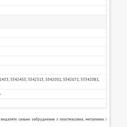
42433, 5342453, 5342513, 5342051, 5342071, 53342081,
а
 видаляти сильне забруднення з пластмасових, металевих і