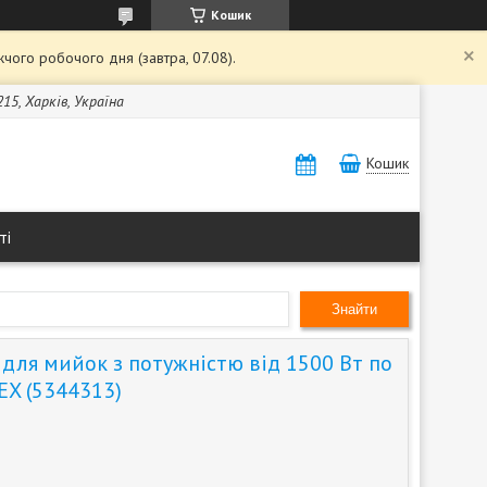
Кошик
чого робочого дня (завтра, 07.08).
15, Харків, Україна
Кошик
ті
Знайти
 для мийок з потужністю від 1500 Вт по
EX (5344313)