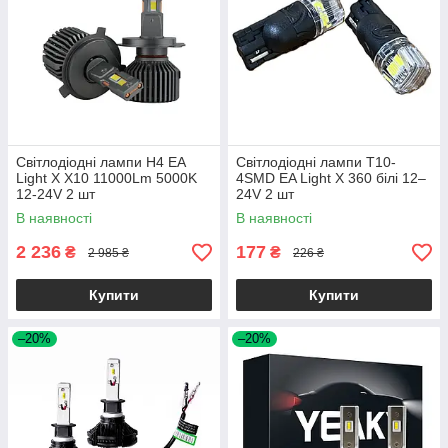
Світлодіодні лампи H4 EA
Світлодіодні лампи T10-
Light X X10 11000Lm 5000K
4SMD EA Light X 360 білі 12–
12-24V 2 шт
24V 2 шт
В наявності
В наявності
2 236
177
₴
₴
2 985 ₴
226 ₴
Купити
Купити
–20%
–20%