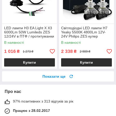
LED лампи H3 EA Light X X3
Світлодіодні LED лампи H7
6000Lm 50W Lumileds ZES
Yeaky 5500K 4800Lm 12V-
12/24V в ПТФ / протитуманки
24V Philips ZES кулер
(2 шт.)
головне світло авто
В наявності
В наявності
(комплект 2 шт.)
1 016
2 338
₴
₴
1 273 ₴
2 909 ₴
Купити
Купити
Показати ще
Про нас
97% позитивних з 313 відгуків за рік
Працює з 28.02.2017