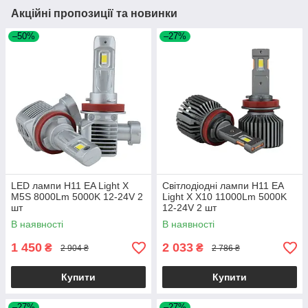
Акційні пропозиції та новинки
–50%
–27%
LED лампи H11 EA Light X
Світлодіодні лампи H11 EA
M5S 8000Lm 5000K 12-24V 2
Light X X10 11000Lm 5000K
шт
12-24V 2 шт
В наявності
В наявності
1 450
2 033
₴
₴
2 904 ₴
2 786 ₴
Купити
Купити
–27%
–27%