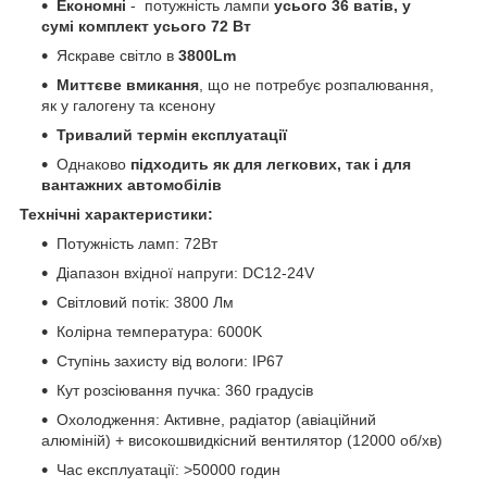
Економні
- потужність лампи
усього 36 ватів, у
сумі комплект усього 72 Вт
Яскраве світло в
3800Lm
Миттєве вмикання
, що не потребує розпалювання,
як у галогену та ксенону
Тривалий термін експлуатації
Однаково
підходить як для легкових, так і для
вантажних автомобілів
Технічні характеристики:
Потужність ламп: 72Вт
Діапазон вхідної напруги: DC12-24V
Світловий потік: 3800 Лм
Колірна температура: 6000K
Ступінь захисту від вологи: IP67
Кут розсіювання пучка: 360 градусів
Охолодження: Активне, радіатор (авіаційний
алюміній) + високошвидкісний вентилятор (12000 об/хв)
Час експлуатації: >50000 годин