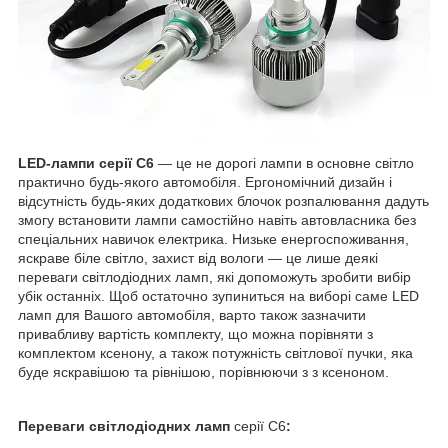
LED-лампи серії С6
— це не дорогі лампи в основне світло
практично будь-якого автомобіля. Ергономічний дизайн і
відсутність будь-яких додаткових блочок розпалювання дадуть
змогу встановити лампи самостійно навіть автовласника без
спеціальних навичок електрика. Низьке енергоспоживання,
яскраве біле світло, захист від вологи — це лише деякі
переваги світлодіодних ламп, які допоможуть зробити вибір
убік останніх. Щоб остаточно зупиниться на виборі саме LED
ламп для Вашого автомобіля, варто також зазначити
привабливу вартість комплекту, що можна порівняти з
комплектом ксенону, а також потужність світлової пучки, яка
буде яскравішою та рівнішою, порівнюючи з з ксеноном.
Переваги світлодіодних ламп
серії C6
: