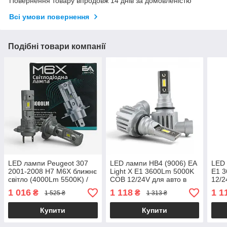
Повернення товару впродовж 14 днів за домовленістю
Всі умови повернення
Подібні товари компанії
LED лампи Peugeot 307
LED лампи HB4 (9006) EA
LED 
2001-2008 H7 M6X ближнє
Light X E1 3600Lm 5000K
E1 
світло (4000Lm 5500K) /
COB 12/24V для авто в
12/2
Пежо 307 (комплект 2 шт.)
ПТФ / головне світло (2
світ
1 016
1 118
1 1
₴
₴
1 525 ₴
1 313 ₴
шт.)
Купити
Купити