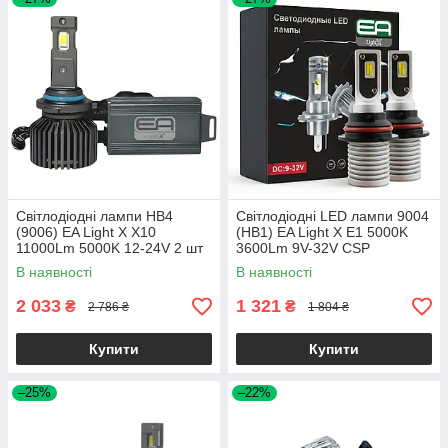
Світлодіодні лампи HB4
Світлодіодні LED лампи 9004
(9006) EA Light X X10
(HB1) EA Light X E1 5000K
11000Lm 5000K 12-24V 2 шт
3600Lm 9V-32V CSP
(комплект 2 шт.)
В наявності
В наявності
2 033
1 321
₴
₴
2 786 ₴
1 804 ₴
Купити
Купити
–25%
–22%