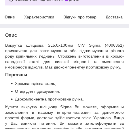
Опис
Характеристики
Відгуки про товар
Доставка
Опис
Викрутка шліцьова SL5,0х100мм CrV Sigma (4006351)
призначена для загвинчування або відгвинчування різного
роду кріпильних з'єднань. Стрижень виготовлений із хромо-
ванадієвої сталі для високої міцності та зменшення
ймовірності відколів. Має двокомпонентну протиковзну ручку.
Переваги:
Хромванадієва сталь;
Отвір для підвішування;
Двокомпонентна протиковзна ручка.
Купити викрутку шліцьову Sigma Ви можете, оформивши
замовлення в нашому інтернет-магазині за допомогою
простої форми, доставка здійснюється всією Україною. Якщо
у Вас виникли питання, Ви можете зателефонувати за
зазначеними номерами телефонів або замовити зворотний