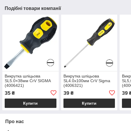
Подібні товари компанії
Викрутка шліцьова
Викрутка шліцьова
Викр
SL5.0×38мм CrV SIGMA
SL4.0х100мм CrV Sigma
SL5,
(4006421)
(4006321)
(400
35
39
39
₴
₴
Купити
Купити
Про нас