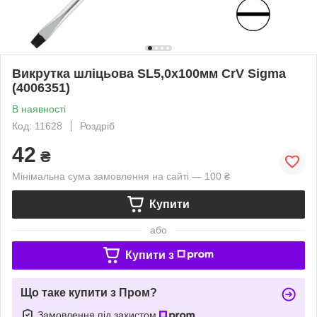
Викрутка шліцьова SL5,0х100мм CrV Sigma
(4006351)
В наявності
Код: 11628
Роздріб
42
₴
Мінімальна сума замовлення на сайті — 100 ₴
Купити
або
Купити з
Що таке купити з Пром?
Замовлення під захистом